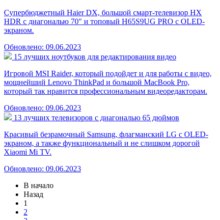
Супербюджетный Haier DX, большой смарт-телевизор HX
HDR с диагональю 70″ и топовый H65S9UG PRO с OLED-
экраном.
Обновлено: 09.06.2023
15 лучших ноутбуков для редактирования видео
Игровой MSI Raider, который подойдет и для работы с видео,
мощнейший Lenovo ThinkPad и большой MacBook Pro,
который так нравится профессиональным видеоредакторам.
Обновлено: 09.06.2023
13 лучших телевизоров с диагональю 65 дюймов
Красивый безрамочный Samsung, флагманский LG с OLED-
экраном, а также функциональный и не слишком дорогой
Xiaomi Mi TV.
Обновлено: 09.06.2023
В начало
Назад
1
2