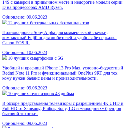
14S с камерой в привычном месте и недорогие модели серии
D на процессорах AMD Ryzen.
Обновлено: 09.06.2023
12 лучших беззеркальных фотоаппаратов
Полнокадровая Sony Alpha для коммерческой съемки,
компактный Fujifilm для любителей и удобная беззеркалка
Canon EOS R.
Обновлено: 10.06.2023
10 лучших смартфонов с 5G
Удобный и красивый iPhone 13 Pro Max, условно-бюджетный
Redmi Note 11 Pro и функциональный OnePlus 9RT для тех,
кому нужен баланс цены и производительности.
Обновлено: 09.06.2023
10 лучших телевизоров 43 дюйма
В обзоре представлены телевизоры с разрешением 4К UHD и
Full HD от Samsung, Philips, Sony, LG и «народных» брендов
бытовой техники.
Обновлено: 09.06.2023