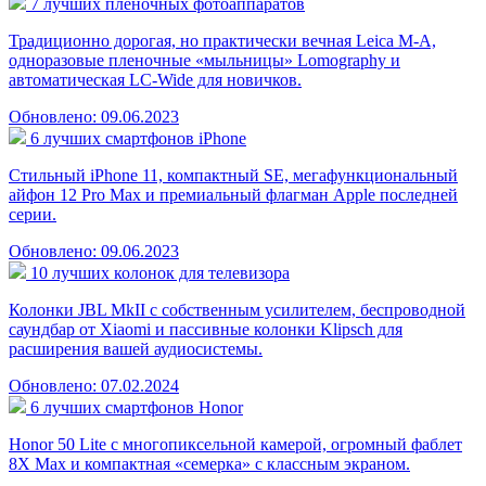
7 лучших пленочных фотоаппаратов
Традиционно дорогая, но практически вечная Leica M-A,
одноразовые пленочные «мыльницы» Lomography и
автоматическая LC-Wide для новичков.
Обновлено: 09.06.2023
6 лучших смартфонов iPhone
Стильный iPhone 11, компактный SE, мегафункциональный
айфон 12 Pro Max и премиальный флагман Apple последней
серии.
Обновлено: 09.06.2023
10 лучших колонок для телевизора
Колонки JBL MkII с собственным усилителем, беспроводной
саундбар от Xiaomi и пассивные колонки Klipsch для
расширения вашей аудиосистемы.
Обновлено: 07.02.2024
6 лучших смартфонов Honor
Honor 50 Lite с многопиксельной камерой, огромный фаблет
8X Max и компактная «семерка» с классным экраном.