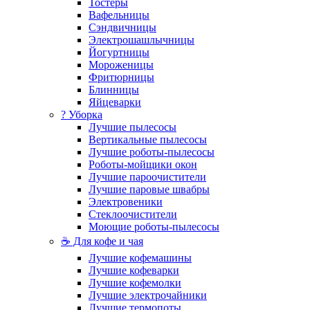
Тостеры
Вафельницы
Сэндвичницы
Электрошашлычницы
Йогуртницы
Мороженицы
Фритюрницы
Блинницы
Яйцеварки
? Уборка
Лучшие пылесосы
Вертикальные пылесосы
Лучшие роботы-пылесосы
Роботы-мойщики окон
Лучшие пароочистители
Лучшие паровые швабры
Электровеники
Стеклоочистители
Моющие роботы-пылесосы
☕ Для кофе и чая
Лучшие кофемашины
Лучшие кофеварки
Лучшие кофемолки
Лучшие электрочайники
Лучшие термопоты