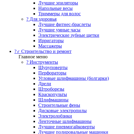
Лучшие эпиляторы
Напольные весы
Триммеры для волос
? Для здоровья
Лучшие фитнес-браслеты
Лучшие умные часы
Электрические зубные щетки
Ирригаторы
Массажеры
?‍♂️ Строительство и ремонт
Главное меню
?️ Инструменты
Шуруповерты
Перфораторы
Угловые шлифмашины (болгарки)
Дрели
Штроборезы
Краскопульты
Шлифмашины
Строительные фены
Дисковые электропилы
Электролобзики
Ленточные шлифмашины
Лучшие пневмогайковерты
Лучшие полировальные машинки