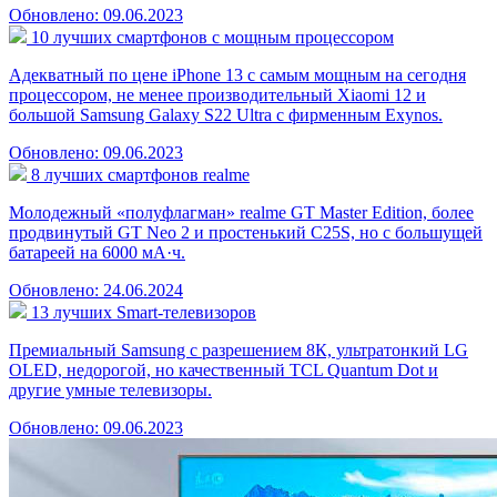
Обновлено: 09.06.2023
10 лучших смартфонов с мощным процессором
Адекватный по цене iPhone 13 с самым мощным на сегодня
процессором, не менее производительный Xiaomi 12 и
большой Samsung Galaxy S22 Ultra с фирменным Exynos.
Обновлено: 09.06.2023
8 лучших смартфонов realme
Молодежный «полуфлагман» realme GT Master Edition, более
продвинутый GT Neo 2 и простенький C25S, но с большущей
батареей на 6000 мА·ч.
Обновлено: 24.06.2024
13 лучших Smart-телевизоров
Премиальный Samsung с разрешением 8К, ультратонкий LG
OLED, недорогой, но качественный TCL Quantum Dot и
другие умные телевизоры.
Обновлено: 09.06.2023