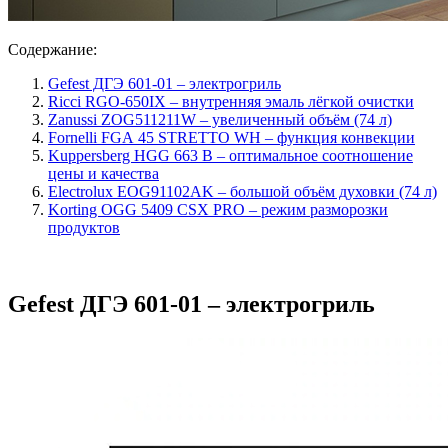
Содержание:
Gefest ДГЭ 601-01 – электрогриль
Ricci RGO-650IX – внутренняя эмаль лёгкой очистки
Zanussi ZOG511211W – увеличенный объём (74 л)
Fornelli FGА 45 STRETTO WH – функция конвекции
Kuppersberg HGG 663 B – оптимальное соотношение
цены и качества
Electrolux EOG91102AK – большой объём духовки (74 л)
Korting OGG 5409 CSX PRO – режим разморозки
продуктов
Gefest ДГЭ 601-01 – электрогриль