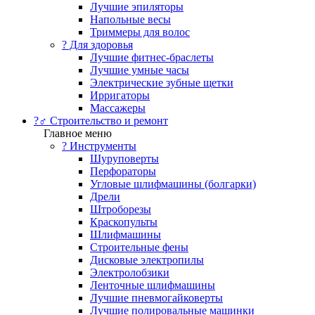
Лучшие эпиляторы
Напольные весы
Триммеры для волос
? Для здоровья
Лучшие фитнес-браслеты
Лучшие умные часы
Электрические зубные щетки
Ирригаторы
Массажеры
?‍♂️ Строительство и ремонт
Главное меню
?️ Инструменты
Шуруповерты
Перфораторы
Угловые шлифмашины (болгарки)
Дрели
Штроборезы
Краскопульты
Шлифмашины
Строительные фены
Дисковые электропилы
Электролобзики
Ленточные шлифмашины
Лучшие пневмогайковерты
Лучшие полировальные машинки