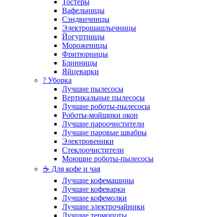
Тостеры
Вафельницы
Сэндвичницы
Электрошашлычницы
Йогуртницы
Мороженицы
Фритюрницы
Блинницы
Яйцеварки
? Уборка
Лучшие пылесосы
Вертикальные пылесосы
Лучшие роботы-пылесосы
Роботы-мойщики окон
Лучшие пароочистители
Лучшие паровые швабры
Электровеники
Стеклоочистители
Моющие роботы-пылесосы
☕ Для кофе и чая
Лучшие кофемашины
Лучшие кофеварки
Лучшие кофемолки
Лучшие электрочайники
Лучшие термопоты