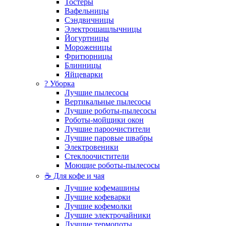
Тостеры
Вафельницы
Сэндвичницы
Электрошашлычницы
Йогуртницы
Мороженицы
Фритюрницы
Блинницы
Яйцеварки
? Уборка
Лучшие пылесосы
Вертикальные пылесосы
Лучшие роботы-пылесосы
Роботы-мойщики окон
Лучшие пароочистители
Лучшие паровые швабры
Электровеники
Стеклоочистители
Моющие роботы-пылесосы
☕ Для кофе и чая
Лучшие кофемашины
Лучшие кофеварки
Лучшие кофемолки
Лучшие электрочайники
Лучшие термопоты