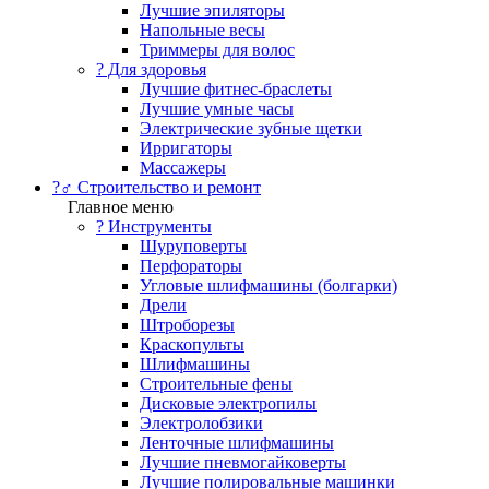
Лучшие эпиляторы
Напольные весы
Триммеры для волос
? Для здоровья
Лучшие фитнес-браслеты
Лучшие умные часы
Электрические зубные щетки
Ирригаторы
Массажеры
?‍♂️ Строительство и ремонт
Главное меню
?️ Инструменты
Шуруповерты
Перфораторы
Угловые шлифмашины (болгарки)
Дрели
Штроборезы
Краскопульты
Шлифмашины
Строительные фены
Дисковые электропилы
Электролобзики
Ленточные шлифмашины
Лучшие пневмогайковерты
Лучшие полировальные машинки