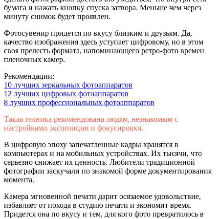
бумага и нажать кнопку спуска затвора. Меньше чем через
минуту снимок будет проявлен.
Фотосувенир придется по вкусу близким и друзьям. Да,
качество изображения здесь уступает цифровому, но в этом
своя прелесть формата, напоминающего ретро-фото времен
пленочных камер.
Рекомендации:
10 лучших зеркальных фотоаппаратов
12 лучших цифровых фотоаппаратов
8 лучших профессиональных фотоаппаратов
Такая техника рекомендована людям, незнакомым с
настройками экспозиции и фокусировки.
В цифровую эпоху запечатленные кадры хранятся в
компьютерах и на мобильных устройствах. Их тысячи, что
серьезно снижает их ценность. Любители традиционной
фотографии заскучали по знакомой форме документирования
момента.
Камера мгновенной печати дарит осязаемое удовольствие,
избавляет от похода в студию печати и экономит время.
Придется она по вкусу и тем, для кого фото превратилось в