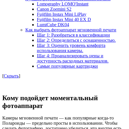
Lomography LOMO'Instant
Canon Zoemini S2
Fujifilm Instax Mini LiPlay
Fujifilm Instax Mini 40 EX D
LumiCube DK04
Как выбрать фотоаппарат мгновенной печати
Шаг 1: Разобраться в классификации
Шаг 2: Определиться с оснащенностью.
Шаг 3: Оценить уровень комфорта
использования камеры.
Шаг 4: Проанализировать цены и
доступность расходных материалов.
Самые популярные картриджи
[
Скрыть
]
Кому подойдет моментальный
фотоаппарат
Камеры мгновенной печати — как популярные когда-то
Полароиды — предельно просты в использовании. Чтобы
сделать фотографию, достаточно убедиться, что внутри есть