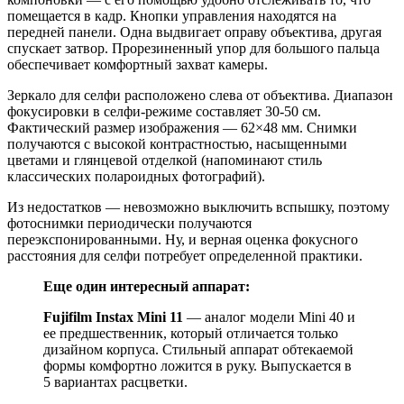
помещается в кадр. Кнопки управления находятся на
передней панели. Одна выдвигает оправу объектива, другая
спускает затвор. Прорезиненный упор для большого пальца
обеспечивает комфортный захват камеры.
Зеркало для селфи расположено слева от объектива. Диапазон
фокусировки в селфи-режиме составляет 30-50 см.
Фактический размер изображения — 62×48 мм. Снимки
получаются с высокой контрастностью, насыщенными
цветами и глянцевой отделкой (напоминают стиль
классических полароидных фотографий).
Из недостатков — невозможно выключить вспышку, поэтому
фотоснимки периодически получаются
переэкспонированными. Ну, и верная оценка фокусного
расстояния для селфи потребует определенной практики.
Еще один интересный аппарат:
Fujifilm Instax Mini 11
— аналог модели Mini 40 и
ее предшественник, который отличается только
дизайном корпуса. Стильный аппарат обтекаемой
формы комфортно ложится в руку. Выпускается в
5 вариантах расцветки.