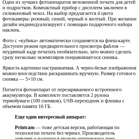
Один из лучших фотоаппаратов мгновенной печати для детей
и подростков. Компактный прибор с дисплеем заключен в
силиконовый чехол. На выбор предлагается 4 цвета
фотокамеры: розовый, синий, черный и желтый. При желании
дизайн индивидуализируют с помощью подарочного набора
наклеек.
Фото с «кубика» автоматически сохраняется на флеш-карте.
Доступен режим предварительного просмотра файлов —
неудачный кадр печатать необязательно, зато можно сделать
сразу несколько экземпляров понравившегося снимка.
Яркость картинки настраиваемая. А черно-белые изображения
можно впоследствии раскрашивать вручную. Размер готового
снимка — 5×10 см.
Питается фотоаппарат от перезаряжаемого встроенного
аккумулятора. В комплекте поставляется 2 рулона
термобумаги (100 снимков), USB-переходник и флешка с
объемом памяти 16 ГБ.
Еще один интересный аппарат:
Printcam
— тоже детская версия, работающая по
технологии печати без чернил. Производитель
заявляет о наличии в модели оптического зума.