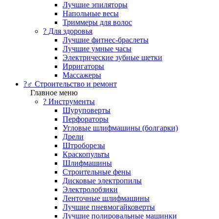
Лучшие эпиляторы
Напольные весы
Триммеры для волос
? Для здоровья
Лучшие фитнес-браслеты
Лучшие умные часы
Электрические зубные щетки
Ирригаторы
Массажеры
?‍♂️ Строительство и ремонт
Главное меню
?️ Инструменты
Шуруповерты
Перфораторы
Угловые шлифмашины (болгарки)
Дрели
Штроборезы
Краскопульты
Шлифмашины
Строительные фены
Дисковые электропилы
Электролобзики
Ленточные шлифмашины
Лучшие пневмогайковерты
Лучшие полировальные машинки