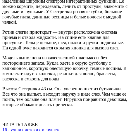
наделенная широким спектром интерактивных функций. Ее
можно кормить, переодевать, лечить от простуды, знакомить с
другими игрушками. У Сестрички розовые губки, большие
голубые глаза, длинные ресницы и белые волосы с модной
челкой.
Ротик слегка приоткрыт — внутри расположена система
приема и отвода жидкости. На спине есть клапан для
просушки. Тельце цельное, шея, ножки и ручки подвижные.
На одной руке находится скрытая кнопка для вызова слез.
Модель выполнена из качественной пластмассы без
постороннего запаха. Кукла одета в серую футболку с
капюшоном, короткую блестящую юбочку, темные лосины. В
комплекте идут заколочки, резинки для волос, браслеты,
расческа и емкость для воды.
Высота Сестрички 43 см. Она уверенно пьет из бутылочки.
Все что она выпьет, выходит наружу в виде слез. Чем чаще ее
поить, тем больше она плачет. Игрушка понравится девочкам,
которые обожают делать прически.
ЧИТАТЬ ТАКЖЕ
16 лучших детских игрушек