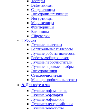
Тостеры
Вафельницы
Сэндвичницы
Электрошашлычницы
Йогуртницы
Мороженицы
Фритюрницы
Блинницы
Яйцеварки
? Уборка
Лучшие пылесосы
Вертикальные пылесосы
Лучшие роботы-пылесосы
Роботы-мойщики окон
Лучшие пароочистители
Лучшие паровые швабры
Электровеники
Стеклоочистители
Моющие роботы-пылесосы
☕ Для кофе и чая
Лучшие кофемашины
Лучшие кофеварки
Лучшие кофемолки
Лучшие электрочайники
Лучшие термопоты