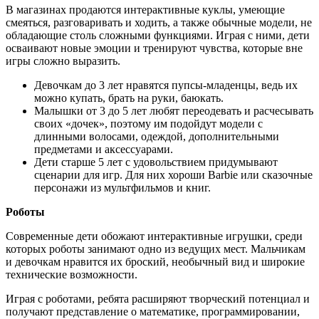
В магазинах продаются интерактивные куклы, умеющие
смеяться, разговаривать и ходить, а также обычные модели, не
обладающие столь сложными функциями. Играя с ними, дети
осваивают новые эмоции и тренируют чувства, которые вне
игры сложно выразить.
Девочкам до 3 лет нравятся пупсы-младенцы, ведь их
можно купать, брать на руки, баюкать.
Малышки от 3 до 5 лет любят переодевать и расчесывать
своих «дочек», поэтому им подойдут модели с
длинными волосами, одеждой, дополнительными
предметами и аксессуарами.
Дети старше 5 лет с удовольствием придумывают
сценарии для игр. Для них хороши Barbie или сказочные
персонажи из мультфильмов и книг.
Роботы
Современные дети обожают интерактивные игрушки, среди
которых роботы занимают одно из ведущих мест. Мальчикам
и девочкам нравится их броский, необычный вид и широкие
технические возможности.
Играя с роботами, ребята расширяют творческий потенциал и
получают представление о математике, программировании,