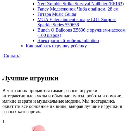
Nerf Zombie Strike Survival Nailbiter (E6163)
Fancy Медвежонок Чиба с зайцем, 28 см
Гитара Music Guitar
MGA Entertainment в шаре LOL Surprise
Sparkle Series 559658
Bunch O Balloons Z5636 с оружием-насосом
(100 шаров)
Электронный мобиль Infantino
Как выбрать игрушку ребенку
[
Скрыть
]
Лучшие игрушки
В магазинах продаются самые разные игрушки:
интерактивные куклы и обычные пупсы, роботы и оружие,
мягкие зверята и музыкальные модели. Мы постарались
охватить все основные их виды, выбрав лучшие игрушки в
разных категориях.
1