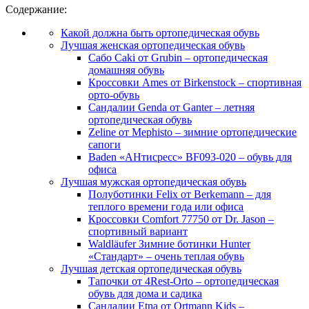
Содержание:
Какой должна быть ортопедическая обувь
Лучшая женская ортопедическая обувь
Сабо Caki от Grubin – ортопедическая
домашняя обувь
Кроссовки Ames от Birkenstock – спортивная
орто-обувь
Сандалии Genda от Ganter – летняя
ортопедическая обувь
Zeline от Mephisto – зимние ортопедические
сапоги
Baden «АНтисресс» BF093-020 – обувь для
офиса
Лучшая мужская ортопедическая обувь
Полуботинки Felix от Berkemann – для
теплого времени года или офиса
Кроссовки Comfort 77750 от Dr. Jason –
спортивный вариант
Waldläufer Зимние ботинки Hunter
«Стандарт» – очень теплая обувь
Лучшая детская ортопедическая обувь
Тапочки от 4Rest-Orto – ортопедическая
обувь для дома и садика
Сандалии Etna от Ortmann Kids –