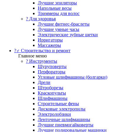
Лучшие эпиляторы
Напольные весы
Триммеры для волос
? Для здоровья
Лучшие фитнес-браслеты
Лучшие умные часы
Электрические зубные щетки
Ирригаторы
Массажеры
?‍♂️ Строительство и ремонт
Главное меню
?️ Инструменты
Шуруповерты
Перфораторы
Угловые шлифмашины (болгарки)
Дрели
Штроборезы
Краскопульты
Шлифмашины
Строительные фены
Дисковые электропилы
Электролобзики
Ленточные шлифмашины
Лучшие пневмогайковерты
Лучшие полировальные машинки