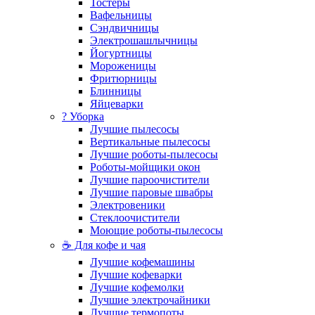
Тостеры
Вафельницы
Сэндвичницы
Электрошашлычницы
Йогуртницы
Мороженицы
Фритюрницы
Блинницы
Яйцеварки
? Уборка
Лучшие пылесосы
Вертикальные пылесосы
Лучшие роботы-пылесосы
Роботы-мойщики окон
Лучшие пароочистители
Лучшие паровые швабры
Электровеники
Стеклоочистители
Моющие роботы-пылесосы
☕ Для кофе и чая
Лучшие кофемашины
Лучшие кофеварки
Лучшие кофемолки
Лучшие электрочайники
Лучшие термопоты