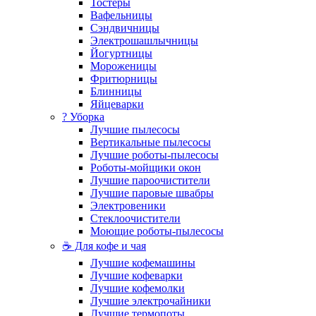
Тостеры
Вафельницы
Сэндвичницы
Электрошашлычницы
Йогуртницы
Мороженицы
Фритюрницы
Блинницы
Яйцеварки
? Уборка
Лучшие пылесосы
Вертикальные пылесосы
Лучшие роботы-пылесосы
Роботы-мойщики окон
Лучшие пароочистители
Лучшие паровые швабры
Электровеники
Стеклоочистители
Моющие роботы-пылесосы
☕ Для кофе и чая
Лучшие кофемашины
Лучшие кофеварки
Лучшие кофемолки
Лучшие электрочайники
Лучшие термопоты