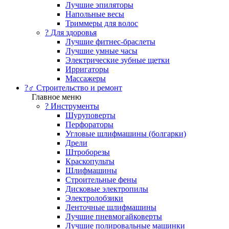
Лучшие эпиляторы
Напольные весы
Триммеры для волос
? Для здоровья
Лучшие фитнес-браслеты
Лучшие умные часы
Электрические зубные щетки
Ирригаторы
Массажеры
?‍♂️ Строительство и ремонт
Главное меню
?️ Инструменты
Шуруповерты
Перфораторы
Угловые шлифмашины (болгарки)
Дрели
Штроборезы
Краскопульты
Шлифмашины
Строительные фены
Дисковые электропилы
Электролобзики
Ленточные шлифмашины
Лучшие пневмогайковерты
Лучшие полировальные машинки