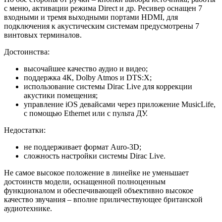
с меню, активации режима Direct и др. Ресивер оснащен 7
входными и тремя выходными портами HDMI, для
подключения к акустическим системам предусмотрены 7
винтовых терминалов.
Достоинства:
высочайшее качество аудио и видео;
поддержка 4К, Dolby Atmos и DTS:X;
использование системы Dirac Live для коррекции
акустики помещения;
управление iOS девайсами через приложение MusicLife,
с помощью Ethernet или с пульта ДУ.
Недостатки:
не поддерживает формат Auro-3D;
сложность настройки системы Dirac Live.
Не самое высокое положение в линейке не уменьшает
достоинств модели, оснащенной полноценным
функционалом и обеспечивающей объективно высокое
качество звучания – вполне приличествующее британской
аудиотехнике.