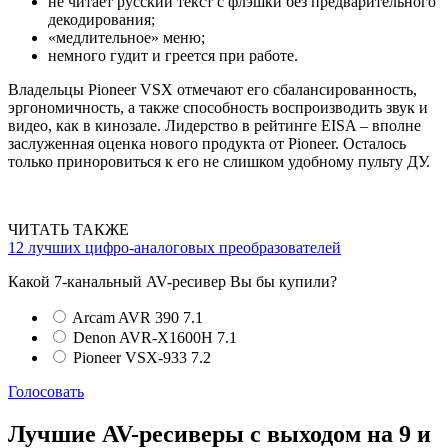
не читает русский текст с флэшки без предварительного
декодирования;
«медлительное» меню;
немного гудит и греется при работе.
Владельцы Pioneer VSX отмечают его сбалансированность,
эргономичность, а также способность воспроизводить звук и
видео, как в кинозале. Лидерство в рейтинге EISA – вполне
заслуженная оценка нового продукта от Pioneer. Осталось
только приноровиться к его не слишком удобному пульту ДУ.
ЧИТАТЬ ТАКЖЕ
12 лучших цифро-аналоговых преобразователей
Какой 7-канальный AV-ресивер Вы бы купили?
Arcam AVR 390 7.1
Denon AVR-X1600H 7.1
Pioneer VSX-933 7.2
Голосовать
Лучшие AV-ресиверы с выходом на 9 и