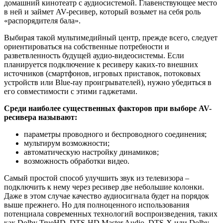
домашний кинотеатр с аудиосистемой. Главенствующее место
в ней и займет AV-ресивер, который возьмет на себя роль
«распорядителя бала».
Выбирая такой мультимедийный центр, прежде всего, следует
ориентироваться на собственные потребности и
разветвленность будущей аудио-видеосистемы. Если
планируется подключение к ресиверу каких-то внешних
источников (смартфонов, игровых приставок, потоковых
устройств или Blue-ray проигрывателей), нужно убедиться в
его совместимости с этими гаджетами.
Среди наиболее существенных факторов при выборе AV-
ресивера называют:
параметры проводного и беспроводного соединения;
мультирум возможности;
автоматическую настройку динамиков;
возможность обработки видео.
Самый простой способ улучшить звук из телевизора –
подключить к нему через ресивер две небольшие колонки.
Даже в этом случае качество аудиосигнала будет на порядок
выше прежнего. Но для полноценного использования
потенциала современных технологий воспроизведения, таких
как Dolby TrueHD, DTS-HD Master Audio, DTS-X или Dolby