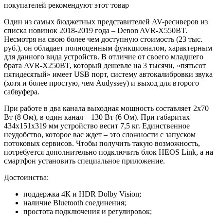
покупателей рекомендуют этот товар
Один из самых бюджетных представителей AV-ресиверов из
списка новинок 2018-2019 года – Denon AVR-X550BT.
Несмотря на свою более чем доступную стоимость (23 тыс.
руб.), он обладает полноценным функционалом, характерным
для данного вида устройств. В отличие от своего младшего
брата AVR-X250BT, который дешевле на 3 тысячи, «пятьсот
пятидесятый» имеет USB порт, систему автокалибровки звука
(хотя и более простую, чем Audyssey) и выход для второго
сабвуфера.
При работе в два канала выходная мощность составляет 2х70
Вт (8 Ом), в один канал – 130 Вт (6 Ом). При габаритах
434х151х319 мм устройство весит 7,5 кг. Единственное
неудобство, которое вас ждет – это сложности с запуском
потоковых сервисов. Чтобы получить такую возможность,
потребуется дополнительно подключить блок HEOS Link, а на
смартфон установить специальное приложение.
Достоинства:
поддержка 4К и HDR Dolby Vision;
наличие Bluetooth соединения;
простота подключения и регулировок;