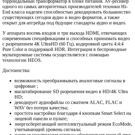
торроидальный трансформатор в блоке питания. AV-ресивер
одного из самых авторитетных производителей техники Hi-
End класса наделен способностью декодировать большинство
существующих сегодня аудио и видео форматов, а также
открыт для апгрейда под будущие стандарты аудио и видео.
У аппарата восемь входов и три выхода HDMI, отвечающих
современным спецификациям и способных принимать видео
с разрешением 4К UltraHD (60 Гц), кодировкой цвета 4:4:4
Pure Color и поддержкой HDR. Интеграция в беспроводные
мультирумные системы осуществляется с помощью
технологии HEOS.
Достоинства:
возможность преобразовывать аналоговые сигналы в
цифровые ;
масштабирование SD разрешения видео в HD/4K Ultra
HD;
декодирует аудиофайлы со сжатием ALAC, FLAC и
WAV без потери качества;
простота настройки благодаря 4 кнопкам Smart Select на
лицевой панели и пульте;
энергосберегающий интеллектуальный режим EcoMode,
учитывающий уровень сигнала;
жесткая конструкция корпуса обеспечивает чистый звук