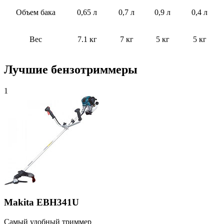
Объем бака
0,65 л
0,7 л
0,9 л
0,4 л
Вес
7.1 кг
7 кг
5 кг
5 кг
Лучшие бензотриммеры
1
Makita EBH341U
Самый удобный триммер