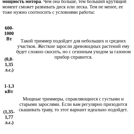
мощность мотора
. Чем она больше, тем больший крутящий
момент сможет развивать диск или леска. Тем не менее, ее
тоже нужно соотносить с условиями работы:
600-
1000
Вт
Такой триммер подойдет для небольших и средних
участков. Жесткие заросли древовидных растений ему
будет сложно скосить, но с сезонным уходом за газоном
прибор справится.
(0,8-
1,35
л.с.)
1-1,3
кВт
Мощные триммеры, справляющиеся с густыми и
старыми зарослями. Если вам регулярно приходится
скашивать траву, то этот вариант идеально подойдет.
(1,35-
1,77
л.с.)