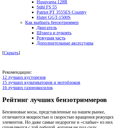
Husqvarna 128R
Stihl FS 55
Patriot PT 3555ES Country
Huter GGT-1500S
Как выбрать бензотриммер
Двигатель
Штанга и рукоять
Режущая часть
Дополнительные аксессуары
[
Скрыть
]
Рекомендации:
12 лучших кусторезов
15 лучших культиваторов и мотоблоков
16 лучших газонокосилок
Рейтинг лучших бензотриммеров
Бензиновые косы, представленные на нашем рынке,
отличаются мощностью и скоростью вращения режущих
элементов. Но даже самые недорогие и «слабые» из них
справляются с той работой, которая не под силу