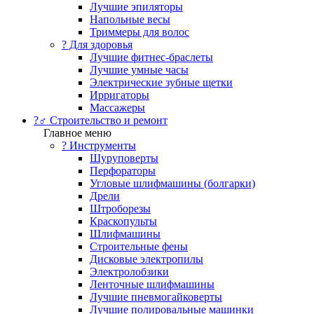
Лучшие эпиляторы
Напольные весы
Триммеры для волос
? Для здоровья
Лучшие фитнес-браслеты
Лучшие умные часы
Электрические зубные щетки
Ирригаторы
Массажеры
?‍♂️ Строительство и ремонт
Главное меню
?️ Инструменты
Шуруповерты
Перфораторы
Угловые шлифмашины (болгарки)
Дрели
Штроборезы
Краскопульты
Шлифмашины
Строительные фены
Дисковые электропилы
Электролобзики
Ленточные шлифмашины
Лучшие пневмогайковерты
Лучшие полировальные машинки