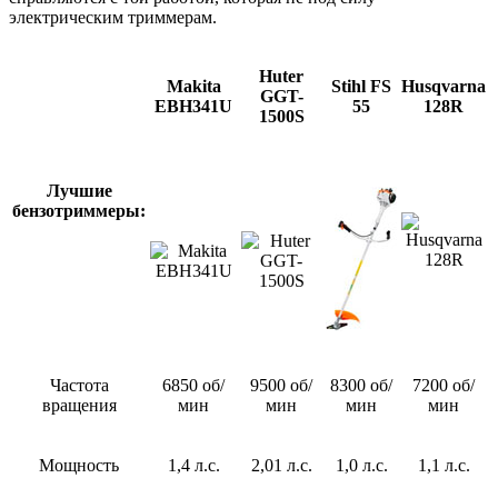
электрическим триммерам.
Huter
Makita
Stihl FS
Husqvarna
GGT-
EBH341U
55
128R
1500S
Лучшие
бензотриммеры:
Частота
6850 об/
9500 об/
8300 об/
7200 об/
вращения
мин
мин
мин
мин
Мощность
1,4 л.с.
2,01 л.с.
1,0 л.с.
1,1 л.с.