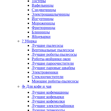
Тостеры
Вафельницы
Сэндвичницы
Электрошашлычницы
Йогуртницы
Мороженицы
Фритюрницы
Блинницы
Яйцеварки
? Уборка
Лучшие пылесосы
Вертикальные пылесосы
Лучшие роботы-пылесосы
Роботы-мойщики окон
Лучшие пароочистители
Лучшие паровые швабры
Электровеники
Стеклоочистители
Моющие роботы-пылесосы
☕ Для кофе и чая
Лучшие кофемашины
Лучшие кофеварки
Лучшие кофемолки
Лучшие электрочайники
Лучшие термопоты