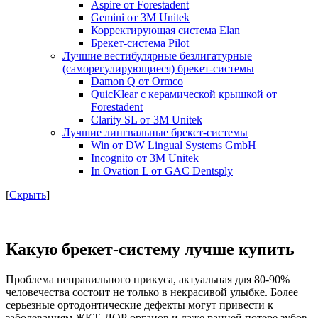
Aspire от Forestadent
Gemini от 3M Unitek
Корректирующая система Elan
Брекет-система Pilot
Лучшие вестибулярные безлигатурные
(саморегулирующиеся) брекет-системы
Damon Q от Ormco
QuicKlear с керамической крышкой от
Forestadent
Clarity SL от 3M Unitek
Лучшие лингвальные брекет-системы
Win от DW Lingual Systems GmbH
Incognito от 3M Unitek
In Ovation L от GAC Dentsply
[
Скрыть
]
Какую брекет-систему лучше купить
Проблема неправильного прикуса, актуальная для 80-90%
человечества состоит не только в некрасивой улыбке. Более
серьезные ортодонтические дефекты могут привести к
заболеваниям ЖКТ, ЛОР органов и даже ранней потере зубов.