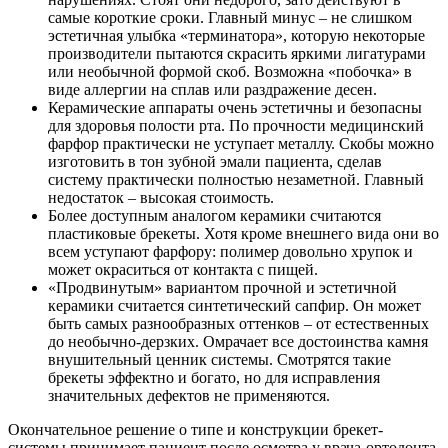
самые короткие сроки. Главный минус – не слишком
эстетичная улыбка «терминатора», которую некоторые
производители пытаются скрасить яркими лигатурами
или необычной формой скоб. Возможна «побочка» в
виде аллергии на сплав или раздражение десен.
Керамические аппараты очень эстетичны и безопасны
для здоровья полости рта. По прочности медицинский
фарфор практически не уступает металлу. Скобы можно
изготовить в тон зубной эмали пациента, сделав
систему практически полностью незаметной. Главный
недостаток – высокая стоимость.
Более доступным аналогом керамики считаются
пластиковые брекеты. Хотя кроме внешнего вида они во
всем уступают фарфору: полимер довольно хрупок и
может окраситься от контакта с пищей.
«Продвинутым» вариантом прочной и эстетичной
керамики считается синтетический сапфир. Он может
быть самых разнообразных оттенков – от естественных
до необычно-дерзких. Омрачает все достоинства камня
внушительный ценник системы. Смотрятся такие
брекеты эффектно и богато, но для исправления
значительных дефектов не применяются.
Окончательное решение о типе и конструкции брекет-
системы принимает пациент после осмотра у врача-ортодонта.