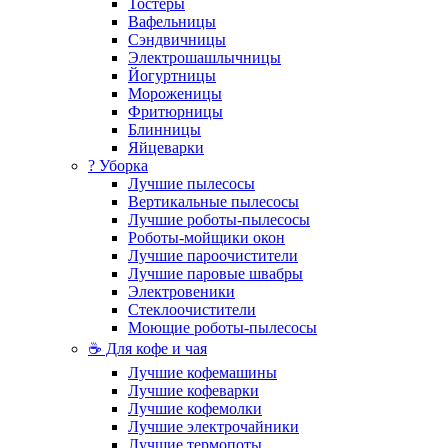
Тостеры
Вафельницы
Сэндвичницы
Электрошашлычницы
Йогуртницы
Мороженицы
Фритюрницы
Блинницы
Яйцеварки
? Уборка
Лучшие пылесосы
Вертикальные пылесосы
Лучшие роботы-пылесосы
Роботы-мойщики окон
Лучшие пароочистители
Лучшие паровые швабры
Электровеники
Стеклоочистители
Моющие роботы-пылесосы
☕ Для кофе и чая
Лучшие кофемашины
Лучшие кофеварки
Лучшие кофемолки
Лучшие электрочайники
Лучшие термопоты