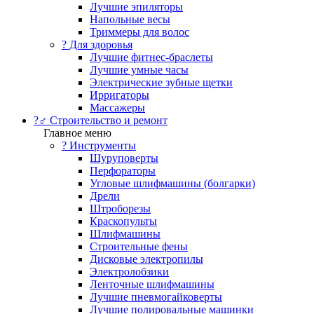
Лучшие эпиляторы
Напольные весы
Триммеры для волос
? Для здоровья
Лучшие фитнес-браслеты
Лучшие умные часы
Электрические зубные щетки
Ирригаторы
Массажеры
?‍♂️ Строительство и ремонт
Главное меню
?️ Инструменты
Шуруповерты
Перфораторы
Угловые шлифмашины (болгарки)
Дрели
Штроборезы
Краскопульты
Шлифмашины
Строительные фены
Дисковые электропилы
Электролобзики
Ленточные шлифмашины
Лучшие пневмогайковерты
Лучшие полировальные машинки