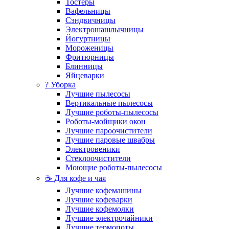
Тостеры
Вафельницы
Сэндвичницы
Электрошашлычницы
Йогуртницы
Мороженицы
Фритюрницы
Блинницы
Яйцеварки
? Уборка
Лучшие пылесосы
Вертикальные пылесосы
Лучшие роботы-пылесосы
Роботы-мойщики окон
Лучшие пароочистители
Лучшие паровые швабры
Электровеники
Стеклоочистители
Моющие роботы-пылесосы
☕ Для кофе и чая
Лучшие кофемашины
Лучшие кофеварки
Лучшие кофемолки
Лучшие электрочайники
Лучшие термопоты