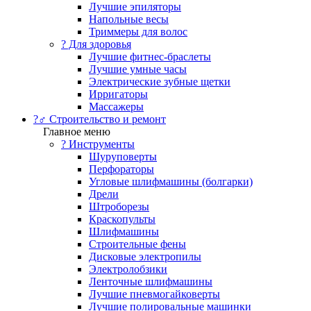
Лучшие эпиляторы
Напольные весы
Триммеры для волос
? Для здоровья
Лучшие фитнес-браслеты
Лучшие умные часы
Электрические зубные щетки
Ирригаторы
Массажеры
?‍♂️ Строительство и ремонт
Главное меню
?️ Инструменты
Шуруповерты
Перфораторы
Угловые шлифмашины (болгарки)
Дрели
Штроборезы
Краскопульты
Шлифмашины
Строительные фены
Дисковые электропилы
Электролобзики
Ленточные шлифмашины
Лучшие пневмогайковерты
Лучшие полировальные машинки