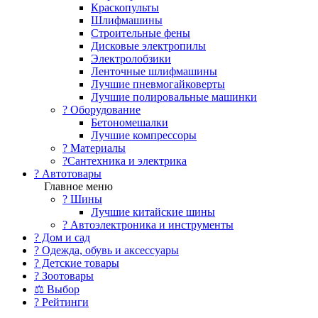
Краскопульты
Шлифмашины
Строительные фены
Дисковые электропилы
Электролобзики
Ленточные шлифмашины
Лучшие пневмогайковерты
Лучшие полировальные машинки
?️ Оборудование
Бетономешалки
Лучшие компрессоры
? Материалы
?Сантехника и электрика
? Автотовары
Главное меню
? Шины
Лучшие китайские шины
? Автоэлектроника и инструменты
? Дом и сад
? Одежда, обувь и аксессуары
? Детские товары
? Зоотовары
⚖ Выбор
? Рейтинги