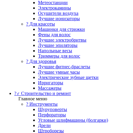
Метеостанции
Электрокамины
Осушители воздуха
Лучшие ионизаторы
? Для красоты
Машинки для стрижки
Фены для волос
Лучшие электробритвы
Лучшие эпиляторы
Напольные весы
Триммеры для волос
? Для здоровья
Лучшие фитнес-браслеты
Лучшие умные часы
Электрические зубные щетки
Ирригаторы
Массажеры
?‍♂️ Строительство и ремонт
Главное меню
?️ Инструменты
Шуруповерты
Перфораторы
Угловые шлифмашины (болгарки)
Дрели
Штроборезы