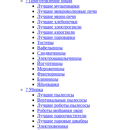
? Приготовление пищи
Лучшие мультиварки
Лучшие микроволновые печи
Лучшие мини-печи
Лучшие хлебопечки
Лучшие электрогрили
Лучшие аэрогрили
Лучшие пароварки
Тостеры
Вафельницы
Сэндвичницы
Электрошашлычницы
Йогуртницы
Мороженицы
Фритюрницы
Блинницы
Яйцеварки
? Уборка
Лучшие пылесосы
Вертикальные пылесосы
Лучшие роботы-пылесосы
Роботы-мойщики окон
Лучшие пароочистители
Лучшие паровые швабры
Электровеники