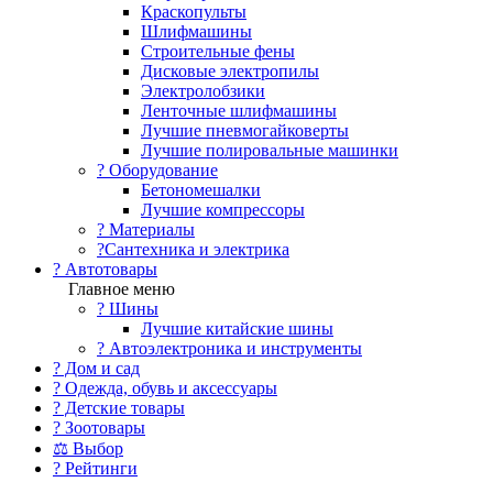
Краскопульты
Шлифмашины
Строительные фены
Дисковые электропилы
Электролобзики
Ленточные шлифмашины
Лучшие пневмогайковерты
Лучшие полировальные машинки
?️ Оборудование
Бетономешалки
Лучшие компрессоры
? Материалы
?Сантехника и электрика
? Автотовары
Главное меню
? Шины
Лучшие китайские шины
? Автоэлектроника и инструменты
? Дом и сад
? Одежда, обувь и аксессуары
? Детские товары
? Зоотовары
⚖ Выбор
? Рейтинги