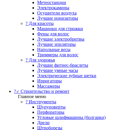
Метеостанции
Электрокамины
Осушители воздуха
Лучшие ионизаторы
? Для красоты
Машинки для стрижки
Фены для волос
Лучшие электробритвы
Лучшие эпиляторы
Напольные весы
Триммеры для волос
? Для здоровья
Лучшие фитнес-браслеты
Лучшие умные часы
Электрические зубные щетки
Ирригаторы
Массажеры
?‍♂️ Строительство и ремонт
Главное меню
?️ Инструменты
Шуруповерты
Перфораторы
Угловые шлифмашины (болгарки)
Дрели
Штроборезы