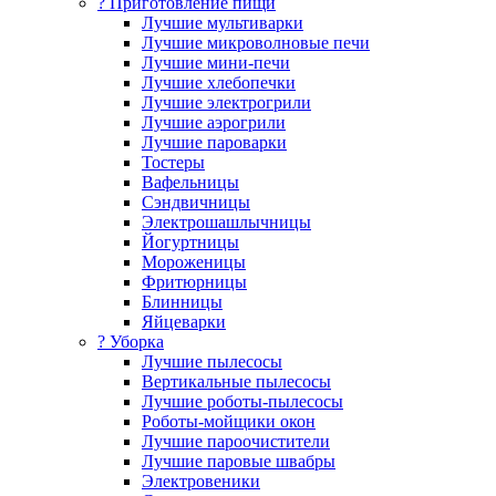
? Приготовление пищи
Лучшие мультиварки
Лучшие микроволновые печи
Лучшие мини-печи
Лучшие хлебопечки
Лучшие электрогрили
Лучшие аэрогрили
Лучшие пароварки
Тостеры
Вафельницы
Сэндвичницы
Электрошашлычницы
Йогуртницы
Мороженицы
Фритюрницы
Блинницы
Яйцеварки
? Уборка
Лучшие пылесосы
Вертикальные пылесосы
Лучшие роботы-пылесосы
Роботы-мойщики окон
Лучшие пароочистители
Лучшие паровые швабры
Электровеники