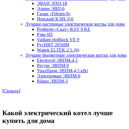
ЭВАН ЭПО-18
Элвин ЭВП-6
Галан «Гейзер-9»
Невский КЭН-Э-6
Лучшие настенные электрические котлы для дома
Protherm «Скат» RAY 9 KE
Рэко 6П
Vaillant eloBlock VE 9
РусНИТ 205НМ
Wattek ELTEK-2 L (6)
Лучшие бюджетные электрические котлы для дома
Electrovel ЭВПМ-4,5
Ресурс ЭВПМ-9
УралПром ЭВПМ-4,5 кВт
Электромаш ЭВПМ-6
Rilano ЭВПМ-3
[
Скрыть
]
Какой электрический котел лучше
купить для дома