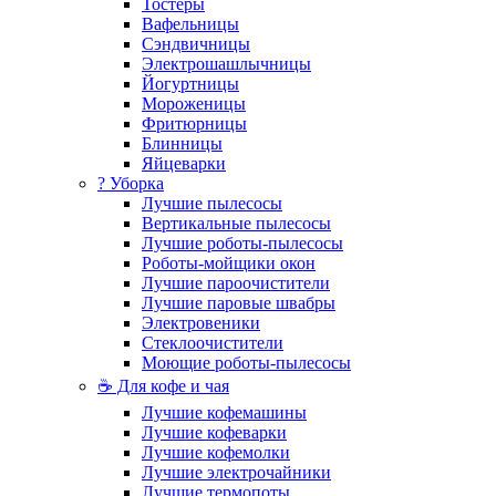
Тостеры
Вафельницы
Сэндвичницы
Электрошашлычницы
Йогуртницы
Мороженицы
Фритюрницы
Блинницы
Яйцеварки
? Уборка
Лучшие пылесосы
Вертикальные пылесосы
Лучшие роботы-пылесосы
Роботы-мойщики окон
Лучшие пароочистители
Лучшие паровые швабры
Электровеники
Стеклоочистители
Моющие роботы-пылесосы
☕ Для кофе и чая
Лучшие кофемашины
Лучшие кофеварки
Лучшие кофемолки
Лучшие электрочайники
Лучшие термопоты