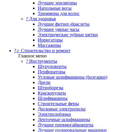
Лучшие эпиляторы
Напольные весы
Триммеры для волос
? Для здоровья
Лучшие фитнес-браслеты
Лучшие умные часы
Электрические зубные щетки
Ирригаторы
Массажеры
?‍♂️ Строительство и ремонт
Главное меню
?️ Инструменты
Шуруповерты
Перфораторы
Угловые шлифмашины (болгарки)
Дрели
Штроборезы
Краскопульты
Шлифмашины
Строительные фены
Дисковые электропилы
Электролобзики
Ленточные шлифмашины
Лучшие пневмогайковерты
Лучшие полировальные машинки