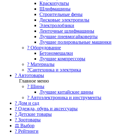
Краскопульты
Шлифмашины
Строительные фены
Дисковые электропилы
Электролобзики
Ленточные шлифмашины
Лучшие пневмогайковерты
Лучшие полировальные машинки
?️ Оборудование
Бетономешалки
Лучшие компрессоры
? Материалы
?Сантехника и электрика
? Автотовары
Главное меню
? Шины
Лучшие китайские шины
? Автоэлектроника и инструменты
? Дом и сад
? Одежда, обувь и аксессуары
? Детские товары
? Зоотовары
⚖ Выбор
? Рейтинги