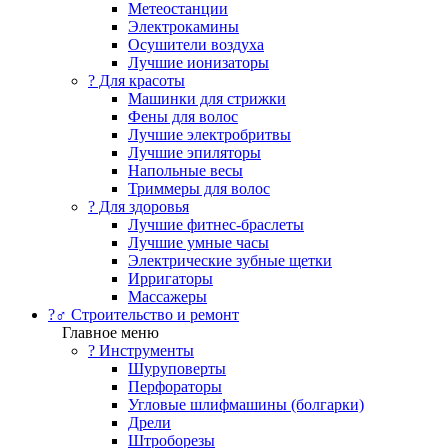
Метеостанции
Электрокамины
Осушители воздуха
Лучшие ионизаторы
? Для красоты
Машинки для стрижки
Фены для волос
Лучшие электробритвы
Лучшие эпиляторы
Напольные весы
Триммеры для волос
? Для здоровья
Лучшие фитнес-браслеты
Лучшие умные часы
Электрические зубные щетки
Ирригаторы
Массажеры
?‍♂️ Строительство и ремонт
Главное меню
?️ Инструменты
Шуруповерты
Перфораторы
Угловые шлифмашины (болгарки)
Дрели
Штроборезы