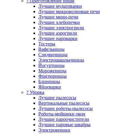
? Приготовление пищи
Лучшие мультиварки
Лучшие микроволновые печи
Лучшие мини-печи
Лучшие хлебопечки
Лучшие электрогрили
Лучшие аэрогрили
Лучшие пароварки
Тостеры
Вафельницы
Сэндвичницы
Электрошашлычницы
Йогуртницы
Мороженицы
Фритюрницы
Блинницы
Яйцеварки
? Уборка
Лучшие пылесосы
Вертикальные пылесосы
Лучшие роботы-пылесосы
Роботы-мойщики окон
Лучшие пароочистители
Лучшие паровые швабры
Электровеники