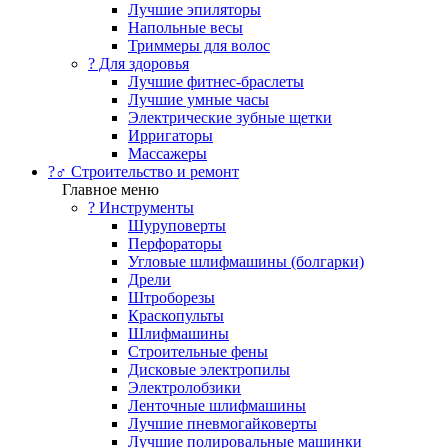
Лучшие эпиляторы
Напольные весы
Триммеры для волос
? Для здоровья
Лучшие фитнес-браслеты
Лучшие умные часы
Электрические зубные щетки
Ирригаторы
Массажеры
?‍♂️ Строительство и ремонт
Главное меню
?️ Инструменты
Шуруповерты
Перфораторы
Угловые шлифмашины (болгарки)
Дрели
Штроборезы
Краскопульты
Шлифмашины
Строительные фены
Дисковые электропилы
Электролобзики
Ленточные шлифмашины
Лучшие пневмогайковерты
Лучшие полировальные машинки