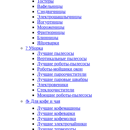
Тостеры
Вафельницы
Сэндвичницы
Электрошашлычницы
Йогуртницы
Мороженицы
Фритюрницы
Блинницы
Яйцеварки
? Уборка
Лучшие пылесосы
Вертикальные пылесосы
Лучшие роботы-пылесосы
Роботы-мойщики окон
Лучшие пароочистители
Лучшие паровые швабры
Электровеники
Стеклоочистители
Моющие роботы-пылесосы
☕ Для кофе и чая
Лучшие кофемашины
Лучшие кофеварки
Лучшие кофемолки
Лучшие электрочайники
Лучшие термопоты