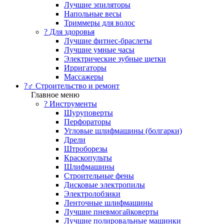
Лучшие эпиляторы
Напольные весы
Триммеры для волос
? Для здоровья
Лучшие фитнес-браслеты
Лучшие умные часы
Электрические зубные щетки
Ирригаторы
Массажеры
?‍♂️ Строительство и ремонт
Главное меню
?️ Инструменты
Шуруповерты
Перфораторы
Угловые шлифмашины (болгарки)
Дрели
Штроборезы
Краскопульты
Шлифмашины
Строительные фены
Дисковые электропилы
Электролобзики
Ленточные шлифмашины
Лучшие пневмогайковерты
Лучшие полировальные машинки