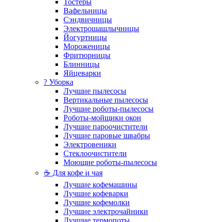
Тостеры
Вафельницы
Сэндвичницы
Электрошашлычницы
Йогуртницы
Мороженицы
Фритюрницы
Блинницы
Яйцеварки
? Уборка
Лучшие пылесосы
Вертикальные пылесосы
Лучшие роботы-пылесосы
Роботы-мойщики окон
Лучшие пароочистители
Лучшие паровые швабры
Электровеники
Стеклоочистители
Моющие роботы-пылесосы
☕ Для кофе и чая
Лучшие кофемашины
Лучшие кофеварки
Лучшие кофемолки
Лучшие электрочайники
Лучшие термопоты