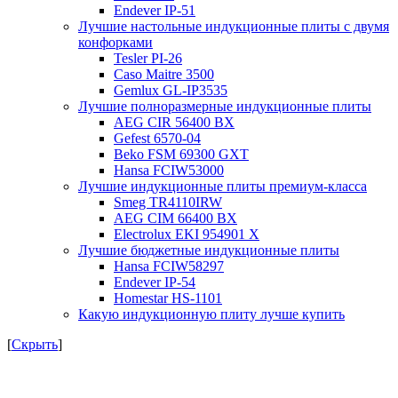
Endever IP-51
Лучшие настольные индукционные плиты с двумя
конфорками
Tesler PI-26
Caso Maitre 3500
Gemlux GL-IP3535
Лучшие полноразмерные индукционные плиты
AEG CIR 56400 BX
Gefest 6570-04
Beko FSM 69300 GXT
Hansa FCIW53000
Лучшие индукционные плиты премиум-класса
Smeg TR4110IRW
AEG CIM 66400 BX
Electrolux EKI 954901 X
Лучшие бюджетные индукционные плиты
Hansa FCIW58297
Endever IP-54
Homestar HS-1101
Какую индукционную плиту лучше купить
[
Скрыть
]