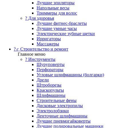
Лучшие эпиляторы
Напольные весы
Триммеры для волос
? Для здоровья
Лучшие фитнес-браслеты
Лучшие умные часы
Электрические зубные щетки
Ирригаторы
Массажеры
?‍♂️ Строительство и ремонт
Главное меню
?️ Инструменты
Шуруповерты
Перфораторы
Угловые шлифмашины (болгарки)
Дрели
Штроборезы
Краскопульты
Шлифмашины
Строительные фены
Дисковые электропилы
Электролобзики
Ленточные шлифмашины
Лучшие пневмогайковерты
Лучшие полировальные машинки