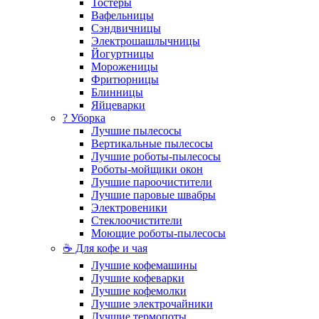
Тостеры
Вафельницы
Сэндвичницы
Электрошашлычницы
Йогуртницы
Мороженицы
Фритюрницы
Блинницы
Яйцеварки
? Уборка
Лучшие пылесосы
Вертикальные пылесосы
Лучшие роботы-пылесосы
Роботы-мойщики окон
Лучшие пароочистители
Лучшие паровые швабры
Электровеники
Стеклоочистители
Моющие роботы-пылесосы
☕ Для кофе и чая
Лучшие кофемашины
Лучшие кофеварки
Лучшие кофемолки
Лучшие электрочайники
Лучшие термопоты