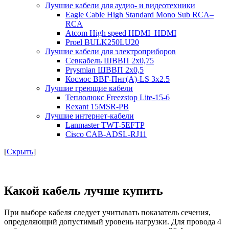
Лучшие кабели для аудио- и видеотехники
Eagle Cable High Standard Mono Sub RCA–
RCA
Atcom High speed HDMI–HDMI
Proel BULK250LU20
Лучшие кабели для электроприборов
Севкабель ШВВП 2х0,75
Prysmian ШВВП 2х0,5
Космос ВВГ-Пнг(А)-LS 3х2.5
Лучшие греющие кабели
Теплолюкс Freezstop Lite-15-6
Rexant 15MSR-PB
Лучшие интернет-кабели
Lanmaster TWT-5EFTP
Cisco CAB-ADSL-RJ11
[
Скрыть
]
Какой кабель лучше купить
При выборе кабеля следует учитывать показатель сечения,
определяющий допустимый уровень нагрузки. Для провода 4