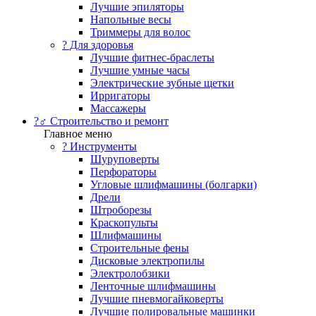
Лучшие эпиляторы
Напольные весы
Триммеры для волос
? Для здоровья
Лучшие фитнес-браслеты
Лучшие умные часы
Электрические зубные щетки
Ирригаторы
Массажеры
?‍♂️ Строительство и ремонт
Главное меню
?️ Инструменты
Шуруповерты
Перфораторы
Угловые шлифмашины (болгарки)
Дрели
Штроборезы
Краскопульты
Шлифмашины
Строительные фены
Дисковые электропилы
Электролобзики
Ленточные шлифмашины
Лучшие пневмогайковерты
Лучшие полировальные машинки