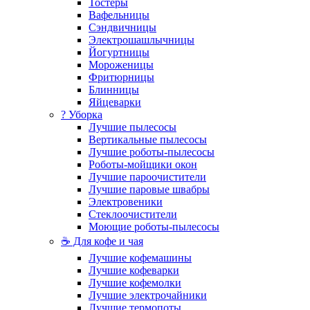
Тостеры
Вафельницы
Сэндвичницы
Электрошашлычницы
Йогуртницы
Мороженицы
Фритюрницы
Блинницы
Яйцеварки
? Уборка
Лучшие пылесосы
Вертикальные пылесосы
Лучшие роботы-пылесосы
Роботы-мойщики окон
Лучшие пароочистители
Лучшие паровые швабры
Электровеники
Стеклоочистители
Моющие роботы-пылесосы
☕ Для кофе и чая
Лучшие кофемашины
Лучшие кофеварки
Лучшие кофемолки
Лучшие электрочайники
Лучшие термопоты