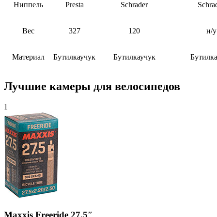
Ниппель
Presta
Schrader
Schra
Вес
327
120
н/у
Материал
Бутилкаучук
Бутилкаучук
Бутилка
Лучшие камеры для велосипедов
1
Maxxis Freeride 27.5″