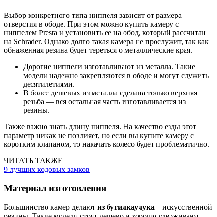
Выбор конкретного типа ниппеля зависит от размера
отверстия в ободе. При этом можно купить камеру с
ниппелем Presta и установить ее на обод, который рассчитан
на Schrader. Однако долго такая камера не прослужит, так как
обнаженная резина будет тереться о металлические края.
Дорогие ниппели изготавливают из металла. Такие
модели надежно закрепляются в ободе и могут служить
десятилетиями.
В более дешевых из металла сделана только верхняя
резьба — вся остальная часть изготавливается из
резины.
Также важно знать длину ниппеля. На качество езды этот
параметр никак не повлияет, но если вы купите камеру с
коротким клапаном, то накачать колесо будет проблематично.
ЧИТАТЬ ТАКЖЕ
9 лучших кодовых замков
Материал изготовления
Большинство камер делают
из бутилкаучука
– искусственной
резины. Такие модели стоят дешево и хорошо удерживают