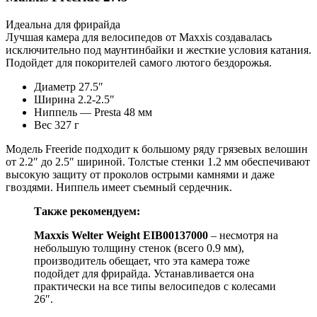
Идеальна для фрирайда
Лучшая камера для велосипедов от Maxxis создавалась
исключительно под маунтинбайки и жесткие условия катания.
Подойдет для покорителей самого лютого бездорожья.
Диаметр 27.5″
Ширина 2.2-2.5″
Ниппель — Presta 48 мм
Вес 327 г
Модель Freeride подходит к большому ряду грязевых велошин
от 2.2″ до 2.5″ шириной. Толстые стенки 1.2 мм обеспечивают
высокую защиту от проколов острыми камнями и даже
гвоздями. Ниппель имеет съемный сердечник.
Также рекомендуем:
Maxxis
Welter
Weight
EIB
00137000
– несмотря на
небольшую толщину стенок (всего 0.9 мм),
производитель обещает, что эта камера тоже
подойдет для фрирайда. Устанавливается она
практически на все типы велосипедов с колесами
26″.