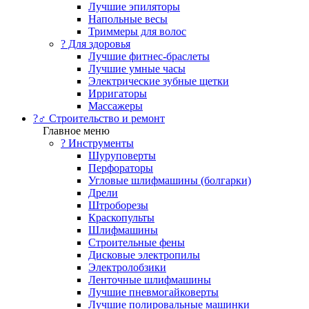
Лучшие эпиляторы
Напольные весы
Триммеры для волос
? Для здоровья
Лучшие фитнес-браслеты
Лучшие умные часы
Электрические зубные щетки
Ирригаторы
Массажеры
?‍♂️ Строительство и ремонт
Главное меню
?️ Инструменты
Шуруповерты
Перфораторы
Угловые шлифмашины (болгарки)
Дрели
Штроборезы
Краскопульты
Шлифмашины
Строительные фены
Дисковые электропилы
Электролобзики
Ленточные шлифмашины
Лучшие пневмогайковерты
Лучшие полировальные машинки