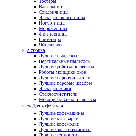
Тостеры
Вафельницы
Сэндвичницы
Электрошашлычницы
Йогуртницы
Мороженицы
Фритюрницы
Блинницы
Яйцеварки
? Уборка
Лучшие пылесосы
Вертикальные пылесосы
Лучшие роботы-пылесосы
Роботы-мойщики окон
Лучшие пароочистители
Лучшие паровые швабры
Электровеники
Стеклоочистители
Моющие роботы-пылесосы
☕ Для кофе и чая
Лучшие кофемашины
Лучшие кофеварки
Лучшие кофемолки
Лучшие электрочайники
Лучшие термопоты