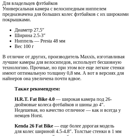
Для владельцев фэтбайков
Универсальная камера с велосипедным ниппелем
предназначена для больших колес фэтбайков с их широкими
покрышками.
Диаметр 27,5″
Ширина 2.5-3″
Ниппель — Presta 48 мм
Вес 100 г
В отличие от других, производитель Maxxis, изготавливая
лучшие камеры для велосипедов, использует бесшовную
технологию. Прочные, но при этом все еще легкие стенки
имеют оптимальную толщину 0,8 мм. А вот в версиях для
найнеров она увеличена почти вдвое.
Также рекомендуем:
H
.
R
.
T
.
Fat
Bike
4.0
— широкая камера под 26-
дюймовые колеса фэтбайков и шины до 4″.
Недешевая, но качество отличное — как и всегда у
немцев Horst.
Kenda 26 Fat Bike
— еще более дорогая модель
для колес шириной 4.5-4.8″. Толстые стенки в 1 мм