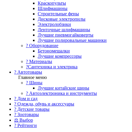
Краскопульты
Шлифмашины
Строительные фены
Дисковые электропилы
Электролобзики
Ленточные шлифмашины
Лучшие пневмогайковерты
Лучшие полировальные машинки
?️ Оборудование
Бетономешалки
Лучшие компрессоры
? Материалы
?Сантехника и электрика
? Автотовары
Главное меню
? Шины
Лучшие китайские шины
? Автоэлектроника и инструменты
? Дом и сад
? Одежда, обувь и аксессуары
? Детские товары
? Зоотовары
⚖ Выбор
? Рейтинги