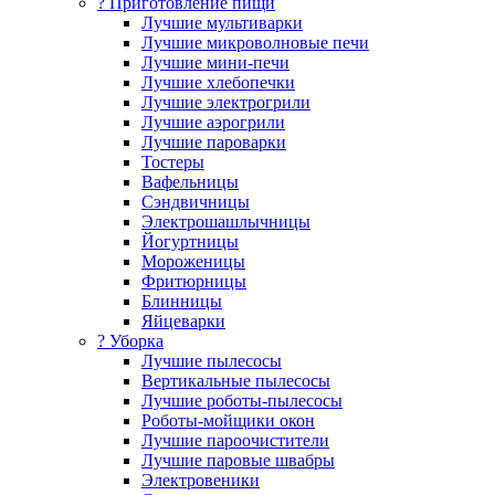
? Приготовление пищи
Лучшие мультиварки
Лучшие микроволновые печи
Лучшие мини-печи
Лучшие хлебопечки
Лучшие электрогрили
Лучшие аэрогрили
Лучшие пароварки
Тостеры
Вафельницы
Сэндвичницы
Электрошашлычницы
Йогуртницы
Мороженицы
Фритюрницы
Блинницы
Яйцеварки
? Уборка
Лучшие пылесосы
Вертикальные пылесосы
Лучшие роботы-пылесосы
Роботы-мойщики окон
Лучшие пароочистители
Лучшие паровые швабры
Электровеники