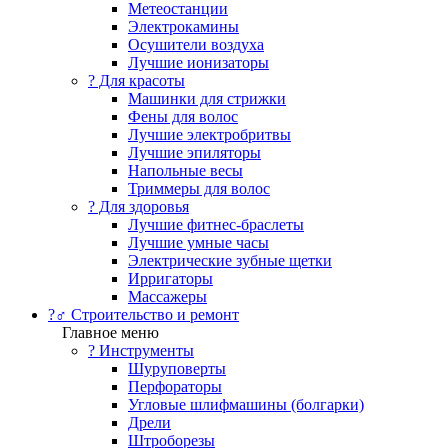
Метеостанции
Электрокамины
Осушители воздуха
Лучшие ионизаторы
? Для красоты
Машинки для стрижки
Фены для волос
Лучшие электробритвы
Лучшие эпиляторы
Напольные весы
Триммеры для волос
? Для здоровья
Лучшие фитнес-браслеты
Лучшие умные часы
Электрические зубные щетки
Ирригаторы
Массажеры
?‍♂️ Строительство и ремонт
Главное меню
?️ Инструменты
Шуруповерты
Перфораторы
Угловые шлифмашины (болгарки)
Дрели
Штроборезы