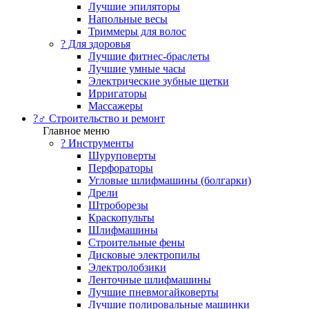
Лучшие эпиляторы
Напольные весы
Триммеры для волос
? Для здоровья
Лучшие фитнес-браслеты
Лучшие умные часы
Электрические зубные щетки
Ирригаторы
Массажеры
?‍♂️ Строительство и ремонт
Главное меню
?️ Инструменты
Шуруповерты
Перфораторы
Угловые шлифмашины (болгарки)
Дрели
Штроборезы
Краскопульты
Шлифмашины
Строительные фены
Дисковые электропилы
Электролобзики
Ленточные шлифмашины
Лучшие пневмогайковерты
Лучшие полировальные машинки