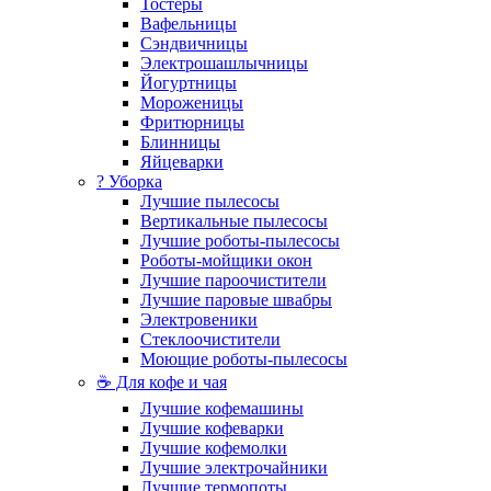
Тостеры
Вафельницы
Сэндвичницы
Электрошашлычницы
Йогуртницы
Мороженицы
Фритюрницы
Блинницы
Яйцеварки
? Уборка
Лучшие пылесосы
Вертикальные пылесосы
Лучшие роботы-пылесосы
Роботы-мойщики окон
Лучшие пароочистители
Лучшие паровые швабры
Электровеники
Стеклоочистители
Моющие роботы-пылесосы
☕ Для кофе и чая
Лучшие кофемашины
Лучшие кофеварки
Лучшие кофемолки
Лучшие электрочайники
Лучшие термопоты