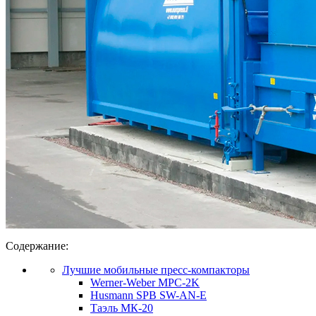
Содержание:
Лучшие мобильные пресс-компакторы
Werner-Weber MPC-2K
Husmann SPB SW-AN-E
Таэль МК-20