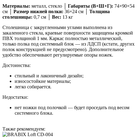
Материалы:
металл, стекло │
Габариты (В×Ш×Г):
74×90×54
см │
Размер нижней полки:
36×24 см │
Толщина
столешницы:
0,7 см │
Вес:
13 кг
Столешница с закругленными углами выполнена из
закаленного стекла, краевые поверхности защищены кромкой
ПВХ толщиной 1 мм. Каркас полностью металлический,
только полка под системный блок — из ЛДСП (кстати, других
полок конструкцией не предусмотрено). Дополнительное
удобство обеспечивают регулируемые опоры ножек.
Достоинства:
стильный и лаконичный дизайн;
износостойкие материалы;
легко собирается.
Недостатки:
нет ножки под полочкой — будет проседать под весом
системного блока.
Также рекомендуем: