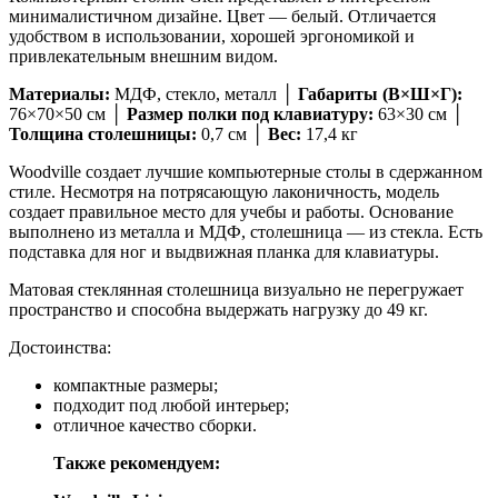
минималистичном дизайне. Цвет — белый. Отличается
удобством в использовании, хорошей эргономикой и
привлекательным внешним видом.
Материалы:
МДФ, стекло, металл │
Габариты (В×Ш×Г):
76×70×50 см │
Размер полки под клавиатуру:
63×30 см │
Толщина столешницы:
0,7 см │
Вес:
17,4 кг
Woodville создает лучшие компьютерные столы в сдержанном
стиле. Несмотря на потрясающую лаконичность, модель
создает правильное место для учебы и работы. Основание
выполнено из металла и МДФ, столешница — из стекла. Есть
подставка для ног и выдвижная планка для клавиатуры.
Матовая стеклянная столешница визуально не перегружает
пространство и способна выдержать нагрузку до 49 кг.
Достоинства:
компактные размеры;
подходит под любой интерьер;
отличное качество сборки.
Также рекомендуем: