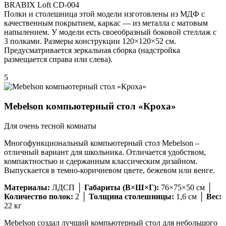
BRABIX Loft CD-004
Полки и столешница этой модели изготовлены из МДФ с
качественным покрытием, каркас — из металла с матовым
напылением. У модели есть своеобразный боковой стеллаж с
3 полками. Размеры конструкции 120×120×52 см.
Предусматривается зеркальная сборка (надстройка
размещается справа или слева).
5
Mebelson компьютерный стол «Кроха»
Для очень тесной комнаты
Многофункциональный компьютерный стол Mebelson –
отличный вариант для школьника. Отличается удобством,
компактностью и сдержанным классическим дизайном.
Выпускается в темно-коричневом цвете, бежевом или венге.
Материалы:
ЛДСП │
Габариты (В×Ш×Г):
76×75×50 см │
Количество полок:
2 │
Толщина столешницы:
1,6 см │
Вес:
22 кг
Mebelson создал лучший компьютерный стол для небольшого