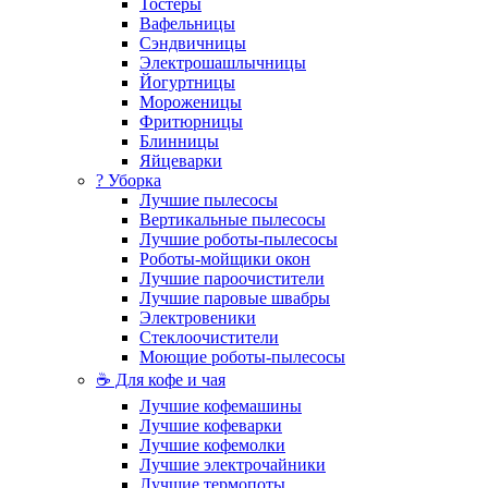
Тостеры
Вафельницы
Сэндвичницы
Электрошашлычницы
Йогуртницы
Мороженицы
Фритюрницы
Блинницы
Яйцеварки
? Уборка
Лучшие пылесосы
Вертикальные пылесосы
Лучшие роботы-пылесосы
Роботы-мойщики окон
Лучшие пароочистители
Лучшие паровые швабры
Электровеники
Стеклоочистители
Моющие роботы-пылесосы
☕ Для кофе и чая
Лучшие кофемашины
Лучшие кофеварки
Лучшие кофемолки
Лучшие электрочайники
Лучшие термопоты