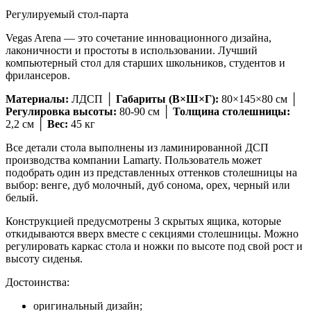
Регулируемый стол-парта
Vegas Arena — это сочетание инновационного дизайна,
лаконичности и простоты в использовании. Лучший
компьютерный стол для старших школьников, студентов и
фрилансеров.
Материалы:
ЛДСП │
Габариты (В×Ш×Г):
80×145×80 см │
Регулировка высоты:
80-90 см │
Толщина столешницы:
2,2 см │
Вес:
45 кг
Все детали стола выполнены из ламинированной ДСП
производства компании Lamarty. Пользователь может
подобрать один из представленных оттенков столешницы на
выбор: венге, дуб молочный, дуб сонома, орех, черный или
белый.
Конструкцией предусмотрены 3 скрытых ящика, которые
откидываются вверх вместе с секциями столешницы. Можно
регулировать каркас стола и ножки по высоте под свой рост и
высоту сиденья.
Достоинства:
оригинальный дизайн;