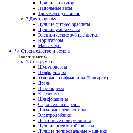
Лучшие эпиляторы
Напольные весы
Триммеры для волос
? Для здоровья
Лучшие фитнес-браслеты
Лучшие умные часы
Электрические зубные щетки
Ирригаторы
Массажеры
?‍♂️ Строительство и ремонт
Главное меню
?️ Инструменты
Шуруповерты
Перфораторы
Угловые шлифмашины (болгарки)
Дрели
Штроборезы
Краскопульты
Шлифмашины
Строительные фены
Дисковые электропилы
Электролобзики
Ленточные шлифмашины
Лучшие пневмогайковерты
Лучшие полировальные машинки