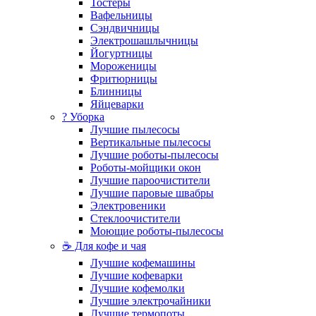
Тостеры
Вафельницы
Сэндвичницы
Электрошашлычницы
Йогуртницы
Мороженицы
Фритюрницы
Блинницы
Яйцеварки
? Уборка
Лучшие пылесосы
Вертикальные пылесосы
Лучшие роботы-пылесосы
Роботы-мойщики окон
Лучшие пароочистители
Лучшие паровые швабры
Электровеники
Стеклоочистители
Моющие роботы-пылесосы
☕ Для кофе и чая
Лучшие кофемашины
Лучшие кофеварки
Лучшие кофемолки
Лучшие электрочайники
Лучшие термопоты