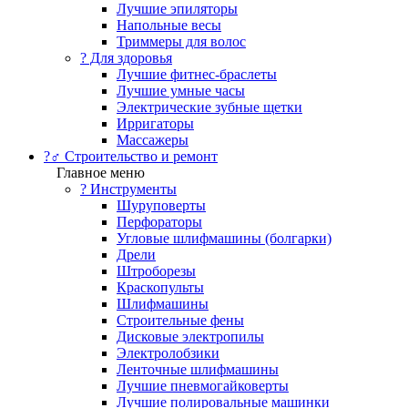
Лучшие эпиляторы
Напольные весы
Триммеры для волос
? Для здоровья
Лучшие фитнес-браслеты
Лучшие умные часы
Электрические зубные щетки
Ирригаторы
Массажеры
?‍♂️ Строительство и ремонт
Главное меню
?️ Инструменты
Шуруповерты
Перфораторы
Угловые шлифмашины (болгарки)
Дрели
Штроборезы
Краскопульты
Шлифмашины
Строительные фены
Дисковые электропилы
Электролобзики
Ленточные шлифмашины
Лучшие пневмогайковерты
Лучшие полировальные машинки