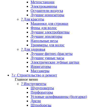
Метеостанции
Электрокамины
Осушители воздуха
Лучшие ионизаторы
? Для красоты
Машинки для стрижки
Фены для волос
Лучшие электробритвы
Лучшие эпиляторы
Напольные весы
Триммеры для волос
? Для здоровья
Лучшие фитнес-браслеты
Лучшие умные часы
Электрические зубные щетки
Ирригаторы
Массажеры
?‍♂️ Строительство и ремонт
Главное меню
?️ Инструменты
Шуруповерты
Перфораторы
Угловые шлифмашины (болгарки)
Дрели
Штроборезы