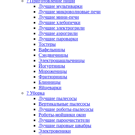
? Приготовление пищи
Лучшие мультиварки
Лучшие микроволновые печи
Лучшие мини-печи
Лучшие хлебопечки
Лучшие электрогрили
Лучшие аэрогрили
Лучшие пароварки
Тостеры
Вафельницы
Сэндвичницы
Электрошашлычницы
Йогуртницы
Мороженицы
Фритюрницы
Блинницы
Яйцеварки
? Уборка
Лучшие пылесосы
Вертикальные пылесосы
Лучшие роботы-пылесосы
Роботы-мойщики окон
Лучшие пароочистители
Лучшие паровые швабры
Электровеники