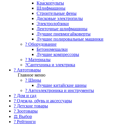
Краскопульты
Шлифмашины
Строительные фены
Дисковые электропилы
Электролобзики
Ленточные шлифмашины
Лучшие пневмогайковерты
Лучшие полировальные машинки
?️ Оборудование
Бетономешалки
Лучшие компрессоры
? Материалы
?Сантехника и электрика
? Автотовары
Главное меню
? Шины
Лучшие китайские шины
? Автоэлектроника и инструменты
? Дом и сад
? Одежда, обувь и аксессуары
? Детские товары
? Зоотовары
⚖ Выбор
? Рейтинги