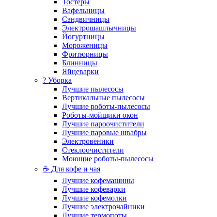
Тостеры
Вафельницы
Сэндвичницы
Электрошашлычницы
Йогуртницы
Мороженицы
Фритюрницы
Блинницы
Яйцеварки
? Уборка
Лучшие пылесосы
Вертикальные пылесосы
Лучшие роботы-пылесосы
Роботы-мойщики окон
Лучшие пароочистители
Лучшие паровые швабры
Электровеники
Стеклоочистители
Моющие роботы-пылесосы
☕ Для кофе и чая
Лучшие кофемашины
Лучшие кофеварки
Лучшие кофемолки
Лучшие электрочайники
Лучшие термопоты