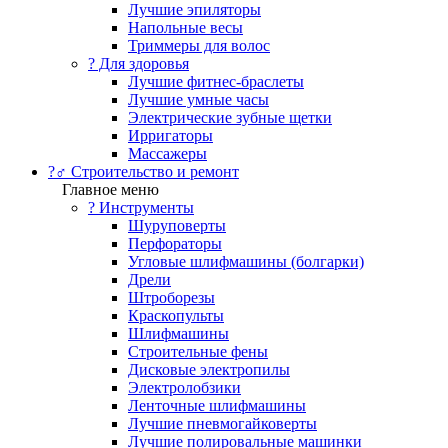
Лучшие эпиляторы
Напольные весы
Триммеры для волос
? Для здоровья
Лучшие фитнес-браслеты
Лучшие умные часы
Электрические зубные щетки
Ирригаторы
Массажеры
?‍♂️ Строительство и ремонт
Главное меню
?️ Инструменты
Шуруповерты
Перфораторы
Угловые шлифмашины (болгарки)
Дрели
Штроборезы
Краскопульты
Шлифмашины
Строительные фены
Дисковые электропилы
Электролобзики
Ленточные шлифмашины
Лучшие пневмогайковерты
Лучшие полировальные машинки