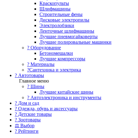
Краскопульты
Шлифмашины
Строительные фены
Дисковые электропилы
Электролобзики
Ленточные шлифмашины
Лучшие пневмогайковерты
Лучшие полировальные машинки
?️ Оборудование
Бетономешалки
Лучшие компрессоры
? Материалы
?Сантехника и электрика
? Автотовары
Главное меню
? Шины
Лучшие китайские шины
? Автоэлектроника и инструменты
? Дом и сад
? Одежда, обувь и аксессуары
? Детские товары
? Зоотовары
⚖ Выбор
? Рейтинги