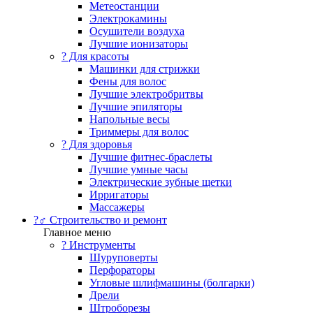
Метеостанции
Электрокамины
Осушители воздуха
Лучшие ионизаторы
? Для красоты
Машинки для стрижки
Фены для волос
Лучшие электробритвы
Лучшие эпиляторы
Напольные весы
Триммеры для волос
? Для здоровья
Лучшие фитнес-браслеты
Лучшие умные часы
Электрические зубные щетки
Ирригаторы
Массажеры
?‍♂️ Строительство и ремонт
Главное меню
?️ Инструменты
Шуруповерты
Перфораторы
Угловые шлифмашины (болгарки)
Дрели
Штроборезы