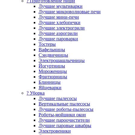
? Приготовление пищи
Лучшие мультиварки
Лучшие микроволновые печи
Лучшие мини-печи
Лучшие хлебопечки
Лучшие электрогрили
Лучшие аэрогрили
Лучшие пароварки
Тостеры
Вафельницы
Сэндвичницы
Электрошашлычницы
Йогуртницы
Мороженицы
Фритюрницы
Блинницы
Яйцеварки
? Уборка
Лучшие пылесосы
Вертикальные пылесосы
Лучшие роботы-пылесосы
Роботы-мойщики окон
Лучшие пароочистители
Лучшие паровые швабры
Электровеники