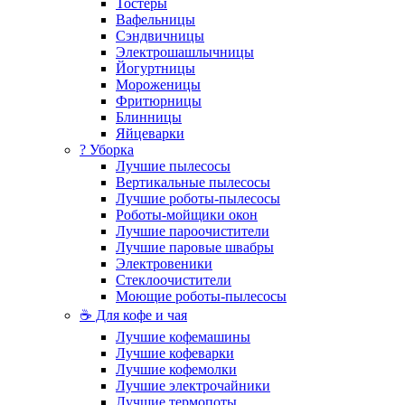
Тостеры
Вафельницы
Сэндвичницы
Электрошашлычницы
Йогуртницы
Мороженицы
Фритюрницы
Блинницы
Яйцеварки
? Уборка
Лучшие пылесосы
Вертикальные пылесосы
Лучшие роботы-пылесосы
Роботы-мойщики окон
Лучшие пароочистители
Лучшие паровые швабры
Электровеники
Стеклоочистители
Моющие роботы-пылесосы
☕ Для кофе и чая
Лучшие кофемашины
Лучшие кофеварки
Лучшие кофемолки
Лучшие электрочайники
Лучшие термопоты