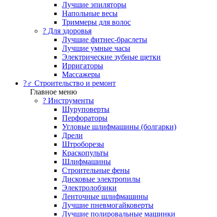
Лучшие эпиляторы
Напольные весы
Триммеры для волос
? Для здоровья
Лучшие фитнес-браслеты
Лучшие умные часы
Электрические зубные щетки
Ирригаторы
Массажеры
?‍♂️ Строительство и ремонт
Главное меню
?️ Инструменты
Шуруповерты
Перфораторы
Угловые шлифмашины (болгарки)
Дрели
Штроборезы
Краскопульты
Шлифмашины
Строительные фены
Дисковые электропилы
Электролобзики
Ленточные шлифмашины
Лучшие пневмогайковерты
Лучшие полировальные машинки