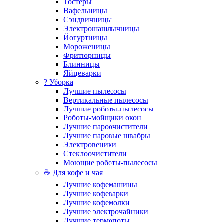
Тостеры
Вафельницы
Сэндвичницы
Электрошашлычницы
Йогуртницы
Мороженицы
Фритюрницы
Блинницы
Яйцеварки
? Уборка
Лучшие пылесосы
Вертикальные пылесосы
Лучшие роботы-пылесосы
Роботы-мойщики окон
Лучшие пароочистители
Лучшие паровые швабры
Электровеники
Стеклоочистители
Моющие роботы-пылесосы
☕ Для кофе и чая
Лучшие кофемашины
Лучшие кофеварки
Лучшие кофемолки
Лучшие электрочайники
Лучшие термопоты