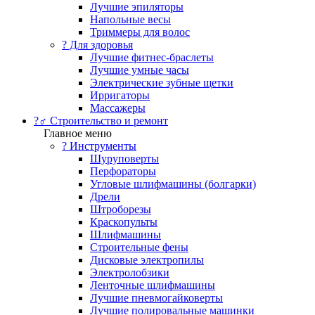
Лучшие эпиляторы
Напольные весы
Триммеры для волос
? Для здоровья
Лучшие фитнес-браслеты
Лучшие умные часы
Электрические зубные щетки
Ирригаторы
Массажеры
?‍♂️ Строительство и ремонт
Главное меню
?️ Инструменты
Шуруповерты
Перфораторы
Угловые шлифмашины (болгарки)
Дрели
Штроборезы
Краскопульты
Шлифмашины
Строительные фены
Дисковые электропилы
Электролобзики
Ленточные шлифмашины
Лучшие пневмогайковерты
Лучшие полировальные машинки