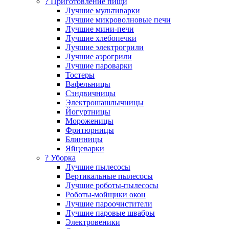
? Приготовление пищи
Лучшие мультиварки
Лучшие микроволновые печи
Лучшие мини-печи
Лучшие хлебопечки
Лучшие электрогрили
Лучшие аэрогрили
Лучшие пароварки
Тостеры
Вафельницы
Сэндвичницы
Электрошашлычницы
Йогуртницы
Мороженицы
Фритюрницы
Блинницы
Яйцеварки
? Уборка
Лучшие пылесосы
Вертикальные пылесосы
Лучшие роботы-пылесосы
Роботы-мойщики окон
Лучшие пароочистители
Лучшие паровые швабры
Электровеники