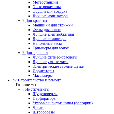
Метеостанции
Электрокамины
Осушители воздуха
Лучшие ионизаторы
? Для красоты
Машинки для стрижки
Фены для волос
Лучшие электробритвы
Лучшие эпиляторы
Напольные весы
Триммеры для волос
? Для здоровья
Лучшие фитнес-браслеты
Лучшие умные часы
Электрические зубные щетки
Ирригаторы
Массажеры
?‍♂️ Строительство и ремонт
Главное меню
?️ Инструменты
Шуруповерты
Перфораторы
Угловые шлифмашины (болгарки)
Дрели
Штроборезы