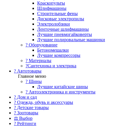
Краскопульты
Шлифмашины
Строительные фены
Дисковые электропилы
Электролобзики
Ленточные шлифмашины
Лучшие пневмогайковерты
Лучшие полировальные машинки
?️ Оборудование
Бетономешалки
Лучшие компрессоры
? Материалы
?Сантехника и электрика
? Автотовары
Главное меню
? Шины
Лучшие китайские шины
? Автоэлектроника и инструменты
? Дом и сад
? Одежда, обувь и аксессуары
? Детские товары
? Зоотовары
⚖ Выбор
? Рейтинги