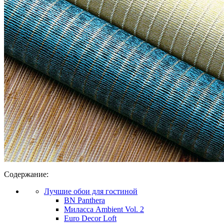
Содержание:
Лучшие обои для гостиной
BN Panthera
Миласса Ambient Vol. 2
Euro Decor Loft