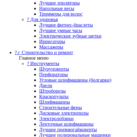
Лучшие эпиляторы
Напольные весы
Триммеры для волос
? Для здоровья
Лучшие фитнес-браслеты
Лучшие умные часы
Электрические зубные щетки
Ирригаторы
Массажеры
?‍♂️ Строительство и ремонт
Главное меню
?️ Инструменты
Шуруповерты
Перфораторы
Угловые шлифмашины (болгарки)
Дрели
Штроборезы
Краскопульты
Шлифмашины
Строительные фены
Дисковые электропилы
Электролобзики
Ленточные шлифмашины
Лучшие пневмогайковерты
Лучшие полировальные машинки