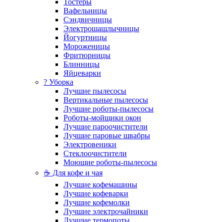
Тостеры
Вафельницы
Сэндвичницы
Электрошашлычницы
Йогуртницы
Мороженицы
Фритюрницы
Блинницы
Яйцеварки
? Уборка
Лучшие пылесосы
Вертикальные пылесосы
Лучшие роботы-пылесосы
Роботы-мойщики окон
Лучшие пароочистители
Лучшие паровые швабры
Электровеники
Стеклоочистители
Моющие роботы-пылесосы
☕ Для кофе и чая
Лучшие кофемашины
Лучшие кофеварки
Лучшие кофемолки
Лучшие электрочайники
Лучшие термопоты