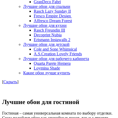
GranDeco Fabri
Лучшие обои для спальни
Rasch Lazy Sunday II
Fresco Empire Design
Affresco Dream Forest
Лучшие обои для кухни
Rasch Freundin III
Decoprint Nubia
Erismann Instawalls 2
Лучшие обои для детской
Cole and Sone Whimsical
A.S.Creation Lovely Friends
Лучшие обои для рабочего кабинета
Quarta Parete Hemera
Loymina Shade
Какие обои лучше купить
[
Скрыть
]
Лучшие обои для гостиной
Гостиная – самая универсальная комната по выбору отделки.
Сюда подойдут обои как спокойных тонов, так и с яркими