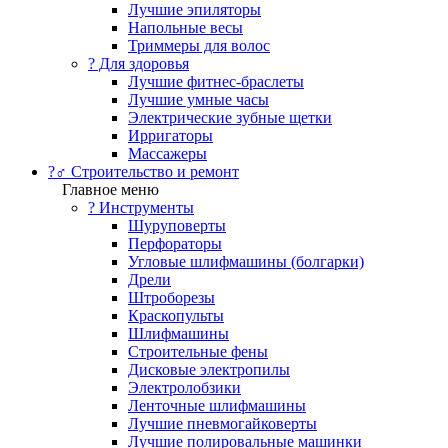
Лучшие эпиляторы
Напольные весы
Триммеры для волос
? Для здоровья
Лучшие фитнес-браслеты
Лучшие умные часы
Электрические зубные щетки
Ирригаторы
Массажеры
?‍♂️ Строительство и ремонт
Главное меню
?️ Инструменты
Шуруповерты
Перфораторы
Угловые шлифмашины (болгарки)
Дрели
Штроборезы
Краскопульты
Шлифмашины
Строительные фены
Дисковые электропилы
Электролобзики
Ленточные шлифмашины
Лучшие пневмогайковерты
Лучшие полировальные машинки