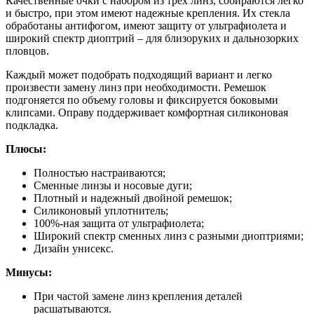
Качественные очки с набором из трех линз, собираются легко
и быстро, при этом имеют надежные крепления. Их стекла
обработаны антифогом, имеют защиту от ультрафиолета и
широкий спектр диоптрий – для близоруких и дальнозорких
пловцов.
Каждый может подобрать подходящий вариант и легко
произвести замену линз при необходимости. Ремешок
подгоняется по объему головы и фиксируется боковыми
клипсами. Оправу поддерживает комфортная силиконовая
подкладка.
Плюсы:
Полностью настраиваются;
Сменные линзы и носовые дуги;
Плотный и надежный двойной ремешок;
Силиконовый уплотнитель;
100%-ная защита от ультрафиолета;
Широкий спектр сменных линз с разными диоптриями;
Дизайн унисекс.
Минусы:
При частой замене линз крепления деталей
расшатываются.