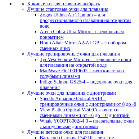
Какие очки для плавания выбрать
Лучшие стартовые очки для плавания
Zoggs Ultima Air Titanium – для
профессионального плавания на открытой
воде
Arena Cobra Ultra Mirror – c зеркальным
покрытием
Huub Altair Mirror A2-ALGB – c набором
сменных линз
Лучшие тренировочные очки для плавания
Tyr Vesi Femme Mirrored – зеркальные очки
для плавания на открытой воде
MadWave Fit 10019607 – женские очки с
голубыми линзами
Indigo Salmon GS25-4 – недорогие очки для
плавания
Лучшие очки для плавания с диоптриями
Speedo Aquapure Optical SS19 –
тренировочные очки с диоптриями от 0 до -8
View Platina Optical V-500A – очки со
сменными линзами от +6 до -10 диоптрий
Whale Y0OPT8002/-4,0 – плавательные очки
с минусовыми диоптриями
Лучшие детские очки для плавания
Barracuda Carnaval 34710 – детские