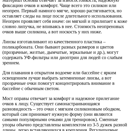
Материал основы отвечает за износостойкость, надежную
фиксацию очков и комфорт. Чаще всего это силикон или
неопрен. Первый намного мягче, хорошо растягивается, но
оставляет следы на лице после длительного использования.
Неопрен проявляет себя иначе: он мягкий и прилипает к коже
словно липучка, не впиваясь в нее. Стоимость неопреновых
очков выше силикона, а вот носкость у них ниже.
Линзы изготавливают из качественного пластика –
поликарбоната. Они бывают разных размеров и цветов
(прозрачные, желтые, дымчатые, зеркальные и др.), могут
содержать УФ-фильтры или диоптрии для людей со слабым
зрением.
Для плавания в открытом водоеме или бассейне с ярким
освещением лучше выбрать затемненные линзы, а вот
прозрачные очки помогут концентрировать внимание в
бассейне с обычным светом.
Мост оправы отвечает за комфорт и надежное прилегание
очков к лицу. Существует самонастраивающаяся
разновидность – это очки с мягким силиконовым ободком,
который сам принимает нужную форму (они являются
самыми популярными очками для тренировок). Сменные
упоры обычно представлены комплектом из 3-5 дужек разной
длины, легко вставляющихся в крепления. Регулируемые