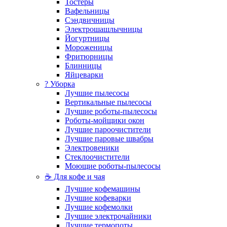
Тостеры
Вафельницы
Сэндвичницы
Электрошашлычницы
Йогуртницы
Мороженицы
Фритюрницы
Блинницы
Яйцеварки
? Уборка
Лучшие пылесосы
Вертикальные пылесосы
Лучшие роботы-пылесосы
Роботы-мойщики окон
Лучшие пароочистители
Лучшие паровые швабры
Электровеники
Стеклоочистители
Моющие роботы-пылесосы
☕ Для кофе и чая
Лучшие кофемашины
Лучшие кофеварки
Лучшие кофемолки
Лучшие электрочайники
Лучшие термопоты