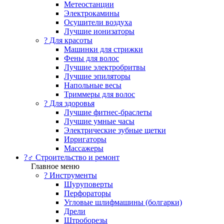
Метеостанции
Электрокамины
Осушители воздуха
Лучшие ионизаторы
? Для красоты
Машинки для стрижки
Фены для волос
Лучшие электробритвы
Лучшие эпиляторы
Напольные весы
Триммеры для волос
? Для здоровья
Лучшие фитнес-браслеты
Лучшие умные часы
Электрические зубные щетки
Ирригаторы
Массажеры
?‍♂️ Строительство и ремонт
Главное меню
?️ Инструменты
Шуруповерты
Перфораторы
Угловые шлифмашины (болгарки)
Дрели
Штроборезы