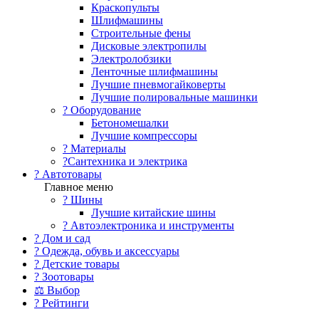
Краскопульты
Шлифмашины
Строительные фены
Дисковые электропилы
Электролобзики
Ленточные шлифмашины
Лучшие пневмогайковерты
Лучшие полировальные машинки
?️ Оборудование
Бетономешалки
Лучшие компрессоры
? Материалы
?Сантехника и электрика
? Автотовары
Главное меню
? Шины
Лучшие китайские шины
? Автоэлектроника и инструменты
? Дом и сад
? Одежда, обувь и аксессуары
? Детские товары
? Зоотовары
⚖ Выбор
? Рейтинги