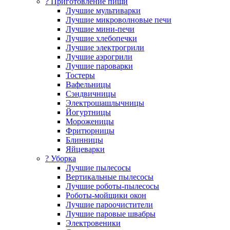
? Приготовление пищи
Лучшие мультиварки
Лучшие микроволновые печи
Лучшие мини-печи
Лучшие хлебопечки
Лучшие электрогрили
Лучшие аэрогрили
Лучшие пароварки
Тостеры
Вафельницы
Сэндвичницы
Электрошашлычницы
Йогуртницы
Мороженицы
Фритюрницы
Блинницы
Яйцеварки
? Уборка
Лучшие пылесосы
Вертикальные пылесосы
Лучшие роботы-пылесосы
Роботы-мойщики окон
Лучшие пароочистители
Лучшие паровые швабры
Электровеники