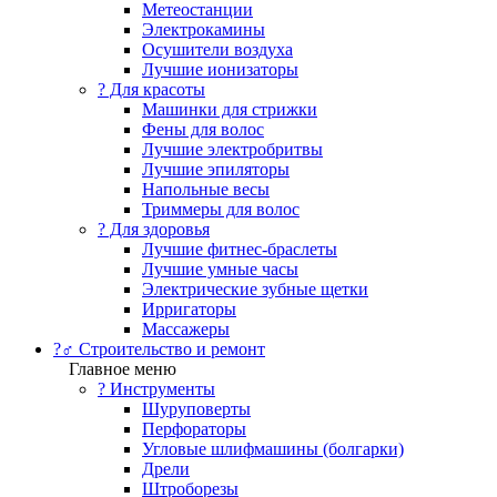
Метеостанции
Электрокамины
Осушители воздуха
Лучшие ионизаторы
? Для красоты
Машинки для стрижки
Фены для волос
Лучшие электробритвы
Лучшие эпиляторы
Напольные весы
Триммеры для волос
? Для здоровья
Лучшие фитнес-браслеты
Лучшие умные часы
Электрические зубные щетки
Ирригаторы
Массажеры
?‍♂️ Строительство и ремонт
Главное меню
?️ Инструменты
Шуруповерты
Перфораторы
Угловые шлифмашины (болгарки)
Дрели
Штроборезы