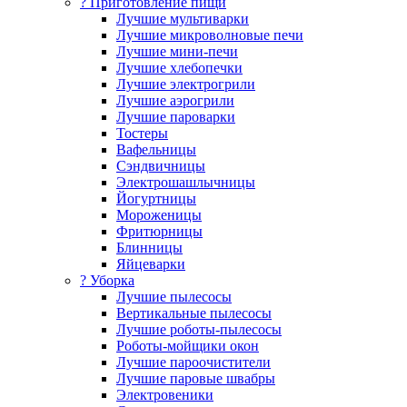
? Приготовление пищи
Лучшие мультиварки
Лучшие микроволновые печи
Лучшие мини-печи
Лучшие хлебопечки
Лучшие электрогрили
Лучшие аэрогрили
Лучшие пароварки
Тостеры
Вафельницы
Сэндвичницы
Электрошашлычницы
Йогуртницы
Мороженицы
Фритюрницы
Блинницы
Яйцеварки
? Уборка
Лучшие пылесосы
Вертикальные пылесосы
Лучшие роботы-пылесосы
Роботы-мойщики окон
Лучшие пароочистители
Лучшие паровые швабры
Электровеники