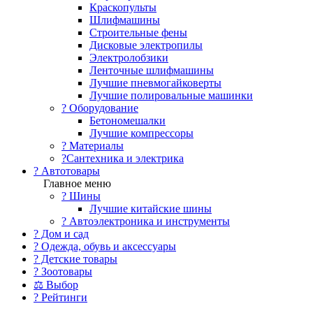
Краскопульты
Шлифмашины
Строительные фены
Дисковые электропилы
Электролобзики
Ленточные шлифмашины
Лучшие пневмогайковерты
Лучшие полировальные машинки
?️ Оборудование
Бетономешалки
Лучшие компрессоры
? Материалы
?Сантехника и электрика
? Автотовары
Главное меню
? Шины
Лучшие китайские шины
? Автоэлектроника и инструменты
? Дом и сад
? Одежда, обувь и аксессуары
? Детские товары
? Зоотовары
⚖ Выбор
? Рейтинги