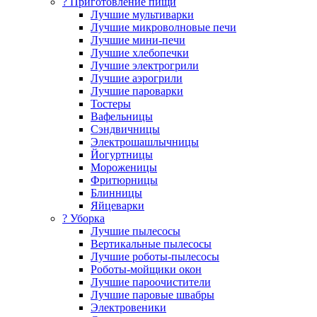
? Приготовление пищи
Лучшие мультиварки
Лучшие микроволновые печи
Лучшие мини-печи
Лучшие хлебопечки
Лучшие электрогрили
Лучшие аэрогрили
Лучшие пароварки
Тостеры
Вафельницы
Сэндвичницы
Электрошашлычницы
Йогуртницы
Мороженицы
Фритюрницы
Блинницы
Яйцеварки
? Уборка
Лучшие пылесосы
Вертикальные пылесосы
Лучшие роботы-пылесосы
Роботы-мойщики окон
Лучшие пароочистители
Лучшие паровые швабры
Электровеники