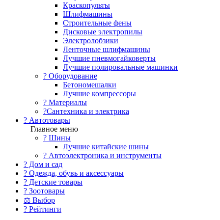
Краскопульты
Шлифмашины
Строительные фены
Дисковые электропилы
Электролобзики
Ленточные шлифмашины
Лучшие пневмогайковерты
Лучшие полировальные машинки
?️ Оборудование
Бетономешалки
Лучшие компрессоры
? Материалы
?Сантехника и электрика
? Автотовары
Главное меню
? Шины
Лучшие китайские шины
? Автоэлектроника и инструменты
? Дом и сад
? Одежда, обувь и аксессуары
? Детские товары
? Зоотовары
⚖ Выбор
? Рейтинги