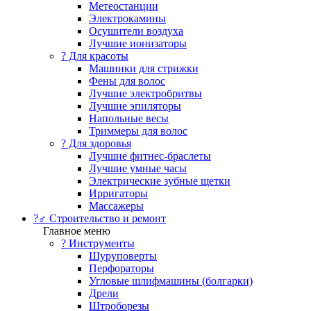
Метеостанции
Электрокамины
Осушители воздуха
Лучшие ионизаторы
? Для красоты
Машинки для стрижки
Фены для волос
Лучшие электробритвы
Лучшие эпиляторы
Напольные весы
Триммеры для волос
? Для здоровья
Лучшие фитнес-браслеты
Лучшие умные часы
Электрические зубные щетки
Ирригаторы
Массажеры
?‍♂️ Строительство и ремонт
Главное меню
?️ Инструменты
Шуруповерты
Перфораторы
Угловые шлифмашины (болгарки)
Дрели
Штроборезы