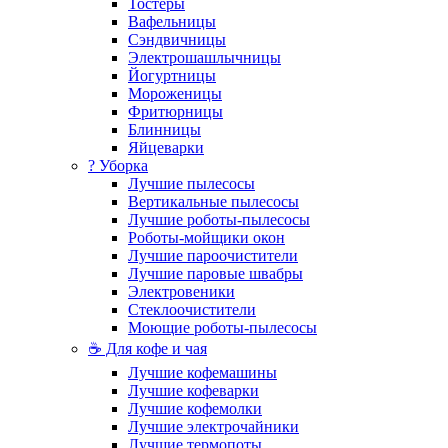
Тостеры
Вафельницы
Сэндвичницы
Электрошашлычницы
Йогуртницы
Мороженицы
Фритюрницы
Блинницы
Яйцеварки
? Уборка
Лучшие пылесосы
Вертикальные пылесосы
Лучшие роботы-пылесосы
Роботы-мойщики окон
Лучшие пароочистители
Лучшие паровые швабры
Электровеники
Стеклоочистители
Моющие роботы-пылесосы
☕ Для кофе и чая
Лучшие кофемашины
Лучшие кофеварки
Лучшие кофемолки
Лучшие электрочайники
Лучшие термопоты