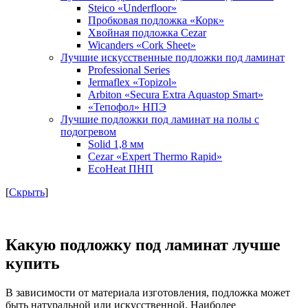
Steico «Underfloor»
Пробковая подложка «Корк»
Хвойная подложка Cezar
Wicanders «Cork Sheet»
Лучшие искусственные подложки под ламинат
Professional Series
Jermaflex «Topizol»
Arbiton «Secura Extra Aquastop Smart»
«Тепофол» НПЭ
Лучшие подложки под ламинат на полы с
подогревом
Solid 1,8 мм
Cezar «Expert Thermo Rapid»
EcoHeat ПНП
[
Скрыть
]
Какую подложку под ламинат лучше
купить
В зависимости от материала изготовления, подложка может
быть натуральной или искусственной. Наиболее