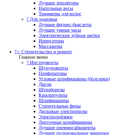
Лучшие эпиляторы
Напольные весы
Триммеры для волос
? Для здоровья
Лучшие фитнес-браслеты
Лучшие умные часы
Электрические зубные щетки
Ирригаторы
Массажеры
?‍♂️ Строительство и ремонт
Главное меню
?️ Инструменты
Шуруповерты
Перфораторы
Угловые шлифмашины (болгарки)
Дрели
Штроборезы
Краскопульты
Шлифмашины
Строительные фены
Дисковые электропилы
Электролобзики
Ленточные шлифмашины
Лучшие пневмогайковерты
Лучшие полировальные машинки