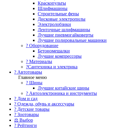
Краскопульты
Шлифмашины
Строительные фены
Дисковые электропилы
Электролобзики
Ленточные шлифмашины
Лучшие пневмогайковерты
Лучшие полировальные машинки
?️ Оборудование
Бетономешалки
Лучшие компрессоры
? Материалы
?Сантехника и электрика
? Автотовары
Главное меню
? Шины
Лучшие китайские шины
? Автоэлектроника и инструменты
? Дом и сад
? Одежда, обувь и аксессуары
? Детские товары
? Зоотовары
⚖ Выбор
? Рейтинги