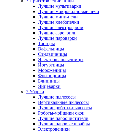
? Приготовление пищи
Лучшие мультиварки
Лучшие микроволновые печи
Лучшие мини-печи
Лучшие хлебопечки
Лучшие электрогрили
Лучшие аэрогрили
Лучшие пароварки
Тостеры
Вафельницы
Сэндвичницы
Электрошашлычницы
Йогуртницы
Мороженицы
Фритюрницы
Блинницы
Яйцеварки
? Уборка
Лучшие пылесосы
Вертикальные пылесосы
Лучшие роботы-пылесосы
Роботы-мойщики окон
Лучшие пароочистители
Лучшие паровые швабры
Электровеники