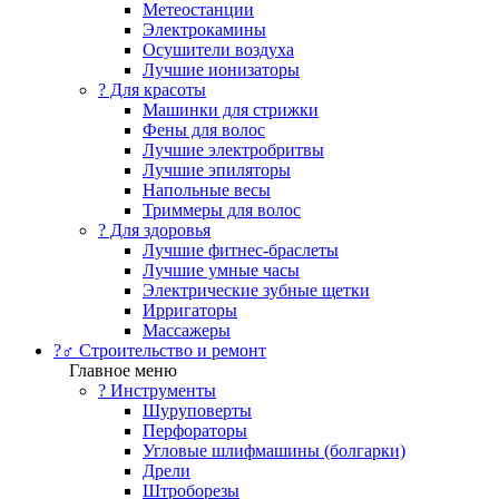
Метеостанции
Электрокамины
Осушители воздуха
Лучшие ионизаторы
? Для красоты
Машинки для стрижки
Фены для волос
Лучшие электробритвы
Лучшие эпиляторы
Напольные весы
Триммеры для волос
? Для здоровья
Лучшие фитнес-браслеты
Лучшие умные часы
Электрические зубные щетки
Ирригаторы
Массажеры
?‍♂️ Строительство и ремонт
Главное меню
?️ Инструменты
Шуруповерты
Перфораторы
Угловые шлифмашины (болгарки)
Дрели
Штроборезы