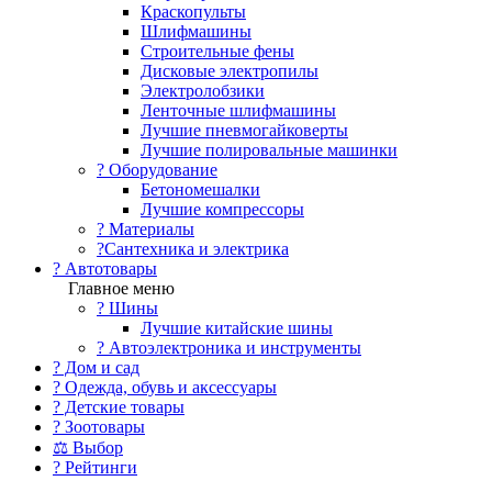
Краскопульты
Шлифмашины
Строительные фены
Дисковые электропилы
Электролобзики
Ленточные шлифмашины
Лучшие пневмогайковерты
Лучшие полировальные машинки
?️ Оборудование
Бетономешалки
Лучшие компрессоры
? Материалы
?Сантехника и электрика
? Автотовары
Главное меню
? Шины
Лучшие китайские шины
? Автоэлектроника и инструменты
? Дом и сад
? Одежда, обувь и аксессуары
? Детские товары
? Зоотовары
⚖ Выбор
? Рейтинги