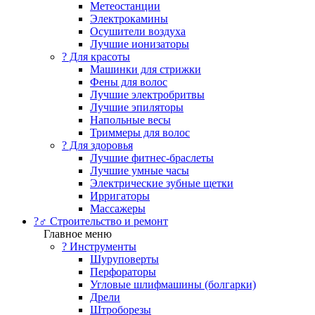
Метеостанции
Электрокамины
Осушители воздуха
Лучшие ионизаторы
? Для красоты
Машинки для стрижки
Фены для волос
Лучшие электробритвы
Лучшие эпиляторы
Напольные весы
Триммеры для волос
? Для здоровья
Лучшие фитнес-браслеты
Лучшие умные часы
Электрические зубные щетки
Ирригаторы
Массажеры
?‍♂️ Строительство и ремонт
Главное меню
?️ Инструменты
Шуруповерты
Перфораторы
Угловые шлифмашины (болгарки)
Дрели
Штроборезы