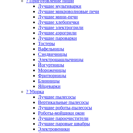
? Приготовление пищи
Лучшие мультиварки
Лучшие микроволновые печи
Лучшие мини-печи
Лучшие хлебопечки
Лучшие электрогрили
Лучшие аэрогрили
Лучшие пароварки
Тостеры
Вафельницы
Сэндвичницы
Электрошашлычницы
Йогуртницы
Мороженицы
Фритюрницы
Блинницы
Яйцеварки
? Уборка
Лучшие пылесосы
Вертикальные пылесосы
Лучшие роботы-пылесосы
Роботы-мойщики окон
Лучшие пароочистители
Лучшие паровые швабры
Электровеники