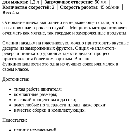
для мякоти:
1,2 л │
Загрузочное отверстие:
50 мм │
Количество скоростей:
2 │
Скорость работы:
45 об/мин │
Вес:
4 кг
Основание шнека выполнено из нержавеющей стали, что в
разы повышает срок его службы. Мощность мотора позволяет
отжимать как мягкие, так твердые и замороженные продукты.
Сменив насадку на пластиковую, можно приготовить вкусные
десерты из замороженных фруктов. Опция «капля-стоп»,
реверс и индикатор уровня жидкости делают процесс
приготовления более комфортным. В плане
функциональности это одна из лучших соковыжималок в
своем классе.
Достоинства:
тихая работа двигателя;
компактные размеры;
высокий процент выхода сока;
жмет любые по твердости плоды, даже орехи;
качество сборки и комплектующих.
Недостатки:
ценник немаленький.