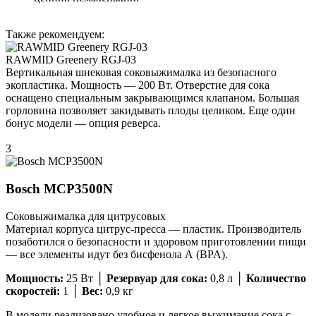
Также рекомендуем:
RAWMID Greenery RGJ-03
Вертикальная шнековая соковыжималка из безопасного
экопластика. Мощность — 200 Вт. Отверстие для сока
оснащено специальным закрывающимся клапаном. Большая
горловина позволяет закидывать плоды целиком. Еще один
бонус модели — опция реверса.
3
Bosch MCP3500N
Соковыжималка для цитрусовых
Материал корпуса цитрус-пресса — пластик. Производитель
позаботился о безопасности и здоровом приготовлении пищи
— все элементы идут без бисфенола А (BPA).
Мощность:
25 Вт │
Резервуар для сока:
0,8 л │
Количество
скоростей:
1 │
Вес:
0,9 кг
В модели реализовано удобное и легкое выжимание сока с