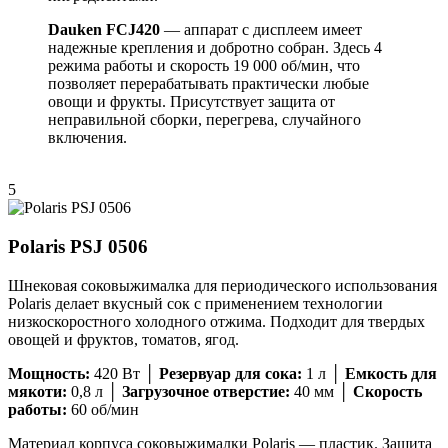
Dauken FCJ420
— аппарат с дисплеем имеет
надежные крепления и добротно собран. Здесь 4
режима работы и скорость 19 000 об/мин, что
позволяет перерабатывать практически любые
овощи и фрукты. Присутствует защита от
неправильной сборки, перегрева, случайного
включения.
5
Polaris PSJ 0506
Шнековая соковыжималка для периодического использования
Polaris делает вкусный сок с применением технологии
низкоскоростного холодного отжима. Подходит для твердых
овощей и фруктов, томатов, ягод.
Мощность:
420 Вт │
Резервуар для сока:
1 л │
Емкость для
мякоти:
0,8 л │
Загрузочное отверстие:
40 мм │
Скорость
работы:
60 об/мин
Материал корпуса соковыжималки Polaris — пластик. Защита