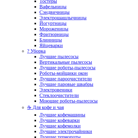
Тостеры
Вафельницы
Сэндвичницы
Электрошашлычницы
Йогуртницы
Мороженицы
Фритюрницы
Блинницы
Яйцеварки
? Уборка
Лучшие пылесосы
Вертикальные пылесосы
Лучшие роботы-пылесосы
Роботы-мойщики окон
Лучшие пароочистители
Лучшие паровые швабры
Электровеники
Стеклоочистители
Моющие роботы-пылесосы
☕ Для кофе и чая
Лучшие кофемашины
Лучшие кофеварки
Лучшие кофемолки
Лучшие электрочайники
Лучшие термопоты