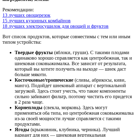
Рекомендации:
13 лучших овощерезок
15 лучших кухонных комбайнов
18 лучших электросушилок для овощей и фруктов
Вот список продуктов, которые совместимы с тем или иным
типом устройства:
Твердые фрукты
(яблоки, груши). С такими плодами
одинаково хорошо справляется как центробежная, так и
шнековая соковыжималка. Все зависит от результата,
который вы хотите получить на выходе — шнек даст
больше мякоти.
Косточковые/тропические
(сливы, абрикосы, киви,
манго). Подойдет шнековый аппарат с вертикальной
загрузкой. Здесь стоит учесть, что такие компоненты
сильно забивают фильтр, поэтому чистить его придется
в 2 раза чаще.
Корнеплоды
(свекла, морковь). Здесь могут
применяться оба типа, но центробежная соковыжималка
из-за своей мощности лучше справляется с такими
продуктами.
Ягоды
(крыжовник, клубника, черника). Лучший
вариант для них — шнековая вертикальная