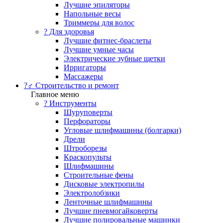
Лучшие эпиляторы
Напольные весы
Триммеры для волос
? Для здоровья
Лучшие фитнес-браслеты
Лучшие умные часы
Электрические зубные щетки
Ирригаторы
Массажеры
?‍♂️ Строительство и ремонт
Главное меню
?️ Инструменты
Шуруповерты
Перфораторы
Угловые шлифмашины (болгарки)
Дрели
Штроборезы
Краскопульты
Шлифмашины
Строительные фены
Дисковые электропилы
Электролобзики
Ленточные шлифмашины
Лучшие пневмогайковерты
Лучшие полировальные машинки