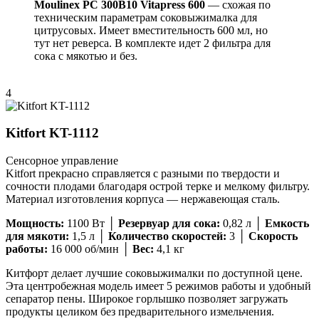
Moulinex PC 300B10 Vitapress 600
— схожая по
техническим параметрам соковыжималка для
цитрусовых. Имеет вместительность 600 мл, но
тут нет реверса. В комплекте идет 2 фильтра для
сока с мякотью и без.
4
Kitfort KT-1112
Сенсорное управление
Kitfort прекрасно справляется с разными по твердости и
сочности плодами благодаря острой терке и мелкому фильтру.
Материал изготовления корпуса — нержавеющая сталь.
Мощность:
1100 Вт │
Резервуар для сока:
0,82 л │
Емкость
для мякоти:
1,5 л │
Количество скоростей:
3 │
Скорость
работы:
16 000 об/мин │
Вес:
4,1 кг
Китфорт делает лучшие соковыжималки по доступной цене.
Эта центробежная модель имеет 5 режимов работы и удобный
сепаратор пены. Широкое горлышко позволяет загружать
продукты целиком без предварительного измельчения.