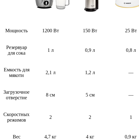
Мощность
1200 Вт
150 Вт
25 Вт
Резервуар
1 л
0,9 л
0,8 л
для сока
Емкость для
2,1 л
1,2 л
—
мякоти
Загрузочное
8 см
5 см
—
отверстие
Скоростных
2
2
1
режимов
Вес
4,7 кг
4 кг
0,9 кг