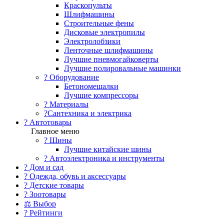
Краскопульты
Шлифмашины
Строительные фены
Дисковые электропилы
Электролобзики
Ленточные шлифмашины
Лучшие пневмогайковерты
Лучшие полировальные машинки
?️ Оборудование
Бетономешалки
Лучшие компрессоры
? Материалы
?Сантехника и электрика
? Автотовары
Главное меню
? Шины
Лучшие китайские шины
? Автоэлектроника и инструменты
? Дом и сад
? Одежда, обувь и аксессуары
? Детские товары
? Зоотовары
⚖ Выбор
? Рейтинги