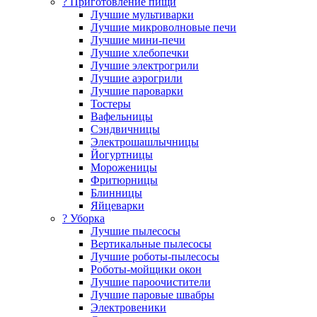
? Приготовление пищи
Лучшие мультиварки
Лучшие микроволновые печи
Лучшие мини-печи
Лучшие хлебопечки
Лучшие электрогрили
Лучшие аэрогрили
Лучшие пароварки
Тостеры
Вафельницы
Сэндвичницы
Электрошашлычницы
Йогуртницы
Мороженицы
Фритюрницы
Блинницы
Яйцеварки
? Уборка
Лучшие пылесосы
Вертикальные пылесосы
Лучшие роботы-пылесосы
Роботы-мойщики окон
Лучшие пароочистители
Лучшие паровые швабры
Электровеники