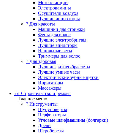
Метеостанции
Электрокамины
Осушители воздуха
Лучшие ионизаторы
? Для красоты
Машинки для стрижки
Фены для волос
Лучшие электробритвы
Лучшие эпиляторы
Напольные весы
Триммеры для волос
? Для здоровья
Лучшие фитнес-браслеты
Лучшие умные часы
Электрические зубные щетки
Ирригаторы
Массажеры
?‍♂️ Строительство и ремонт
Главное меню
?️ Инструменты
Шуруповерты
Перфораторы
Угловые шлифмашины (болгарки)
Дрели
Штроборезы