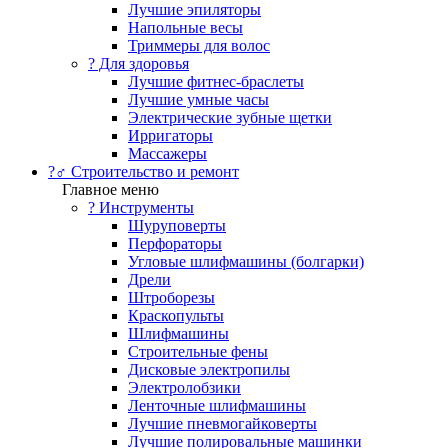
Лучшие эпиляторы
Напольные весы
Триммеры для волос
? Для здоровья
Лучшие фитнес-браслеты
Лучшие умные часы
Электрические зубные щетки
Ирригаторы
Массажеры
?‍♂️ Строительство и ремонт
Главное меню
?️ Инструменты
Шуруповерты
Перфораторы
Угловые шлифмашины (болгарки)
Дрели
Штроборезы
Краскопульты
Шлифмашины
Строительные фены
Дисковые электропилы
Электролобзики
Ленточные шлифмашины
Лучшие пневмогайковерты
Лучшие полировальные машинки