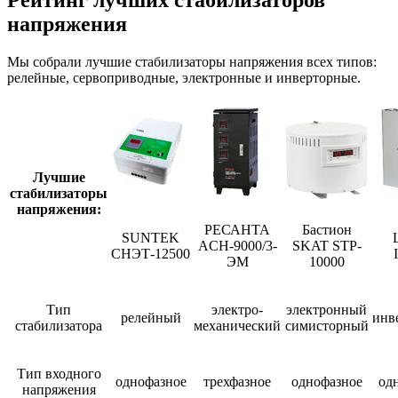
Рейтинг лучших стабилизаторов
напряжения
Мы собрали лучшие стабилизаторы напряжения всех типов:
релейные, сервоприводные, электронные и инверторные.
Лучшие
стабилизаторы
напряжения:
РЕСАНТА
Бастион
SUNTEK
ACH-9000/3-
SKAT STP-
СНЭТ-12500
ЭМ
10000
Тип
электро-
электронный
релейный
инв
стабилизатора
механический
симисторный
Тип входного
однофазное
трехфазное
однофазное
од
напряжения