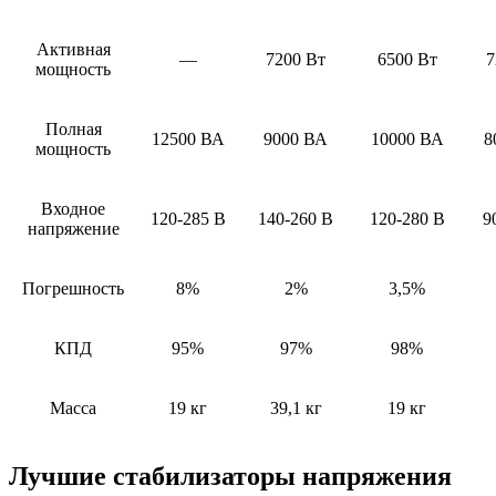
Активная
—
7200 Вт
6500 Вт
7
мощность
Полная
12500 ВА
9000 ВА
10000 ВА
8
мощность
Входное
120-285 В
140-260 В
120-280 В
9
напряжение
Погрешность
8%
2%
3,5%
КПД
95%
97%
98%
Масса
19 кг
39,1 кг
19 кг
Лучшие стабилизаторы напряжения