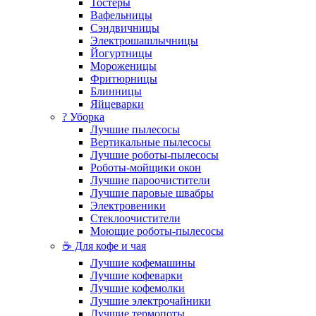
Тостеры
Вафельницы
Сэндвичницы
Электрошашлычницы
Йогуртницы
Мороженицы
Фритюрницы
Блинницы
Яйцеварки
? Уборка
Лучшие пылесосы
Вертикальные пылесосы
Лучшие роботы-пылесосы
Роботы-мойщики окон
Лучшие пароочистители
Лучшие паровые швабры
Электровеники
Стеклоочистители
Моющие роботы-пылесосы
☕ Для кофе и чая
Лучшие кофемашины
Лучшие кофеварки
Лучшие кофемолки
Лучшие электрочайники
Лучшие термопоты