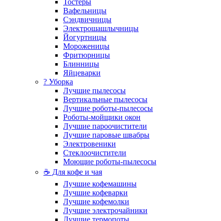
Тостеры
Вафельницы
Сэндвичницы
Электрошашлычницы
Йогуртницы
Мороженицы
Фритюрницы
Блинницы
Яйцеварки
? Уборка
Лучшие пылесосы
Вертикальные пылесосы
Лучшие роботы-пылесосы
Роботы-мойщики окон
Лучшие пароочистители
Лучшие паровые швабры
Электровеники
Стеклоочистители
Моющие роботы-пылесосы
☕ Для кофе и чая
Лучшие кофемашины
Лучшие кофеварки
Лучшие кофемолки
Лучшие электрочайники
Лучшие термопоты