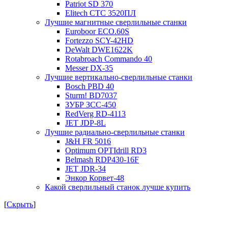
Patriot SD 370
Elitech СТС 3520ПЛ
Лучшие магнитные сверлильные станки
Euroboor ECO.60S
Fortezzo SCY-42HD
DeWalt DWE1622K
Rotabroach Commando 40
Messer DX-35
Лучшие вертикально-сверлильные станки
Bosch PBD 40
Sturm! BD7037
ЗУБР ЗСС-450
RedVerg RD-4113
JET JDP-8L
Лучшие радиально-сверлильные станки
J&H FR 5016
Optimum OPTIdrill RD3
Belmash RDP430-16F
JET JDR-34
Энкор Корвет-48
Какой сверлильный станок лучше купить
[
Скрыть
]