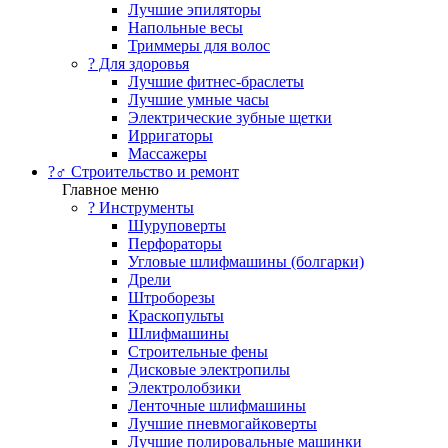
Лучшие эпиляторы
Напольные весы
Триммеры для волос
? Для здоровья
Лучшие фитнес-браслеты
Лучшие умные часы
Электрические зубные щетки
Ирригаторы
Массажеры
?‍♂️ Строительство и ремонт
Главное меню
?️ Инструменты
Шуруповерты
Перфораторы
Угловые шлифмашины (болгарки)
Дрели
Штроборезы
Краскопульты
Шлифмашины
Строительные фены
Дисковые электропилы
Электролобзики
Ленточные шлифмашины
Лучшие пневмогайковерты
Лучшие полировальные машинки