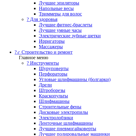
Лучшие эпиляторы
Напольные весы
Триммеры для волос
? Для здоровья
Лучшие фитнес-браслеты
Лучшие умные часы
Электрические зубные щетки
Ирригаторы
Массажеры
?‍♂️ Строительство и ремонт
Главное меню
?️ Инструменты
Шуруповерты
Перфораторы
Угловые шлифмашины (болгарки)
Дрели
Штроборезы
Краскопульты
Шлифмашины
Строительные фены
Дисковые электропилы
Электролобзики
Ленточные шлифмашины
Лучшие пневмогайковерты
Лучшие полировальные машинки