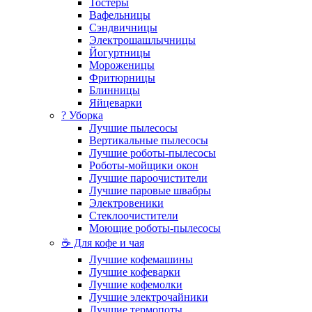
Тостеры
Вафельницы
Сэндвичницы
Электрошашлычницы
Йогуртницы
Мороженицы
Фритюрницы
Блинницы
Яйцеварки
? Уборка
Лучшие пылесосы
Вертикальные пылесосы
Лучшие роботы-пылесосы
Роботы-мойщики окон
Лучшие пароочистители
Лучшие паровые швабры
Электровеники
Стеклоочистители
Моющие роботы-пылесосы
☕ Для кофе и чая
Лучшие кофемашины
Лучшие кофеварки
Лучшие кофемолки
Лучшие электрочайники
Лучшие термопоты