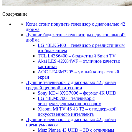
Содержание:
Когда стоит покупать телевизор с диагональю 42
дюйма
Лучшие бюджетные телевизоры с диагональю 42
дюйма
LG 43LK5400 – телевизор с реалистичным
изображением
TCL L43S6400 – бюджетный Smart TV
Akai LES-42X84WF – отличное качество
картинки
AOC LE43M3295 – умный контрастный
экран
Лучшие телевизоры с диагональю 42 дюйма
средней ценовой категории
Sony KD-43XG7096 – формат 4К UHD
LG 43LM5700 – телевизор с
четырехъядерным процессором
Xiaomi Mi TV 4S 43 T2 – с поддержкой
искусственного интеллекта
Лучшие телевизоры с диагональю 42 дюйма
премиум-класса
Metz Planea 43 UHD – 3D с отличным