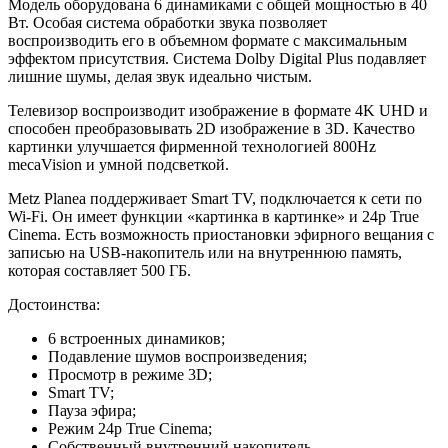
Модель оборудована 6 динамиками с общей мощностью в 40
Вт. Особая система обработки звука позволяет
воспроизводить его в объемном формате с максимальным
эффектом присутствия. Система Dolby Digital Plus подавляет
лишние шумы, делая звук идеально чистым.
Телевизор воспроизводит изображение в формате 4K UHD и
способен преобразовывать 2D изображение в 3D. Качество
картинки улучшается фирменной технологией 800Hz
mecaVision и умной подсветкой.
Metz Planea поддерживает Smart TV, подключается к сети по
Wi-Fi. Он имеет функции «картинка в картинке» и 24p True
Cinema. Есть возможность приостановки эфирного вещания с
записью на USB-накопитель или на внутреннюю память,
которая составляет 500 ГБ.
Достоинства:
6 встроенных динамиков;
Подавление шумов воспроизведения;
Просмотр в режиме 3D;
Smart TV;
Пауза эфира;
Режим 24p True Cinema;
Собственный внутренний накопитель.