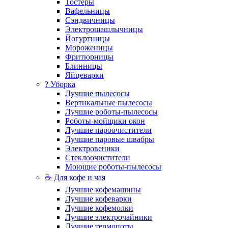
Тостеры
Вафельницы
Сэндвичницы
Электрошашлычницы
Йогуртницы
Мороженицы
Фритюрницы
Блинницы
Яйцеварки
? Уборка
Лучшие пылесосы
Вертикальные пылесосы
Лучшие роботы-пылесосы
Роботы-мойщики окон
Лучшие пароочистители
Лучшие паровые швабры
Электровеники
Стеклоочистители
Моющие роботы-пылесосы
☕ Для кофе и чая
Лучшие кофемашины
Лучшие кофеварки
Лучшие кофемолки
Лучшие электрочайники
Лучшие термопоты