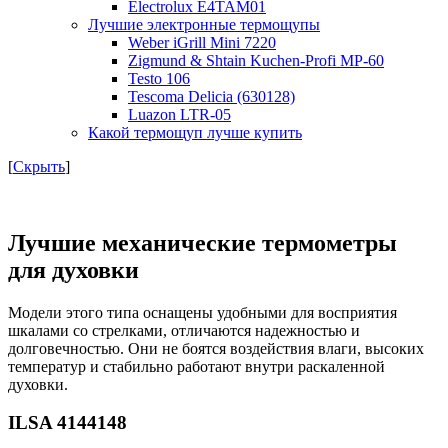
Electrolux E4TAM01
Лучшие электронные термощупы
Weber iGrill Mini 7220
Zigmund & Shtain Kuchen-Profi MP-60
Testo 106
Tescoma Delicia (630128)
Luazon LTR-05
Какой термощуп лучше купить
[
Скрыть
]
Лучшие механические термометры
для духовки
Модели этого типа оснащены удобными для восприятия
шкалами со стрелками, отличаются надежностью и
долговечностью. Они не боятся воздействия влаги, высоких
температур и стабильно работают внутри раскаленной
духовки.
ILSA 4144148