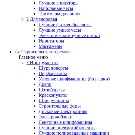
Лучшие эпиляторы
Напольные весы
Триммеры для волос
? Для здоровья
Лучшие фитнес-браслеты
Лучшие умные часы
Электрические зубные щетки
Ирригаторы
Массажеры
?‍♂️ Строительство и ремонт
Главное меню
?️ Инструменты
Шуруповерты
Перфораторы
Угловые шлифмашины (болгарки)
Дрели
Штроборезы
Краскопульты
Шлифмашины
Строительные фены
Дисковые электропилы
Электролобзики
Ленточные шлифмашины
Лучшие пневмогайковерты
Лучшие полировальные машинки