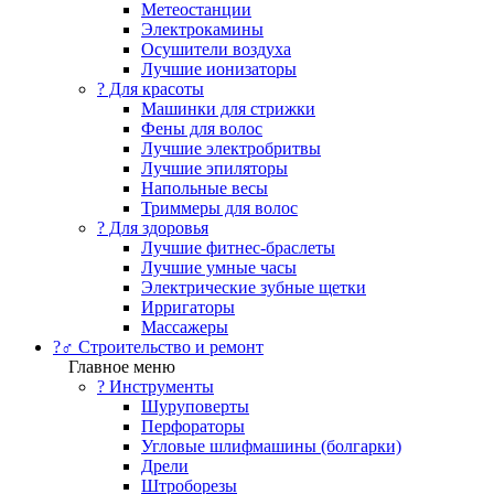
Метеостанции
Электрокамины
Осушители воздуха
Лучшие ионизаторы
? Для красоты
Машинки для стрижки
Фены для волос
Лучшие электробритвы
Лучшие эпиляторы
Напольные весы
Триммеры для волос
? Для здоровья
Лучшие фитнес-браслеты
Лучшие умные часы
Электрические зубные щетки
Ирригаторы
Массажеры
?‍♂️ Строительство и ремонт
Главное меню
?️ Инструменты
Шуруповерты
Перфораторы
Угловые шлифмашины (болгарки)
Дрели
Штроборезы