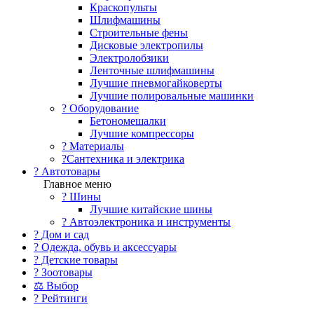
Краскопульты
Шлифмашины
Строительные фены
Дисковые электропилы
Электролобзики
Ленточные шлифмашины
Лучшие пневмогайковерты
Лучшие полировальные машинки
?️ Оборудование
Бетономешалки
Лучшие компрессоры
? Материалы
?Сантехника и электрика
? Автотовары
Главное меню
? Шины
Лучшие китайские шины
? Автоэлектроника и инструменты
? Дом и сад
? Одежда, обувь и аксессуары
? Детские товары
? Зоотовары
⚖ Выбор
? Рейтинги