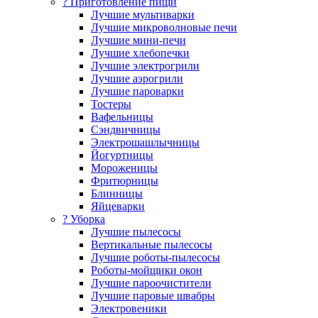
? Приготовление пищи
Лучшие мультиварки
Лучшие микроволновые печи
Лучшие мини-печи
Лучшие хлебопечки
Лучшие электрогрили
Лучшие аэрогрили
Лучшие пароварки
Тостеры
Вафельницы
Сэндвичницы
Электрошашлычницы
Йогуртницы
Мороженицы
Фритюрницы
Блинницы
Яйцеварки
? Уборка
Лучшие пылесосы
Вертикальные пылесосы
Лучшие роботы-пылесосы
Роботы-мойщики окон
Лучшие пароочистители
Лучшие паровые швабры
Электровеники