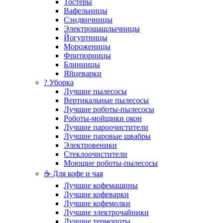
Тостеры
Вафельницы
Сэндвичницы
Электрошашлычницы
Йогуртницы
Мороженицы
Фритюрницы
Блинницы
Яйцеварки
? Уборка
Лучшие пылесосы
Вертикальные пылесосы
Лучшие роботы-пылесосы
Роботы-мойщики окон
Лучшие пароочистители
Лучшие паровые швабры
Электровеники
Стеклоочистители
Моющие роботы-пылесосы
☕ Для кофе и чая
Лучшие кофемашины
Лучшие кофеварки
Лучшие кофемолки
Лучшие электрочайники
Лучшие термопоты