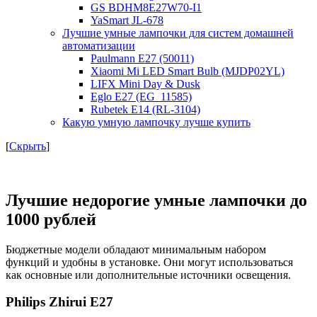
GS BDHM8E27W70-I1
YaSmart JL-678
Лучшие умные лампочки для систем домашней
автоматизации
Paulmann E27 (50011)
Xiaomi Mi LED Smart Bulb (MJDP02YL)
LIFX Mini Day & Dusk
Eglo E27 (EG_11585)
Rubetek E14 (RL-3104)
Какую умную лампочку лучше купить
[
Скрыть
]
Лучшие недорогие умные лампочки до
1000 рублей
Бюджетные модели обладают минимальным набором
функций и удобны в установке. Они могут использоваться
как основные или дополнительные источники освещения.
Philips Zhirui E27