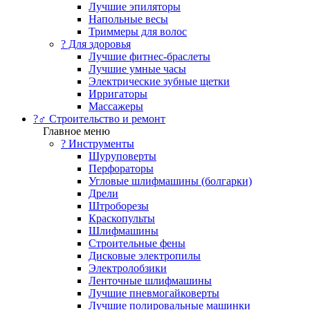
Лучшие эпиляторы
Напольные весы
Триммеры для волос
? Для здоровья
Лучшие фитнес-браслеты
Лучшие умные часы
Электрические зубные щетки
Ирригаторы
Массажеры
?‍♂️ Строительство и ремонт
Главное меню
?️ Инструменты
Шуруповерты
Перфораторы
Угловые шлифмашины (болгарки)
Дрели
Штроборезы
Краскопульты
Шлифмашины
Строительные фены
Дисковые электропилы
Электролобзики
Ленточные шлифмашины
Лучшие пневмогайковерты
Лучшие полировальные машинки