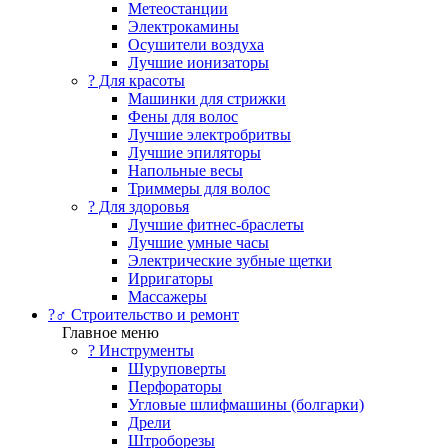
Метеостанции
Электрокамины
Осушители воздуха
Лучшие ионизаторы
? Для красоты
Машинки для стрижки
Фены для волос
Лучшие электробритвы
Лучшие эпиляторы
Напольные весы
Триммеры для волос
? Для здоровья
Лучшие фитнес-браслеты
Лучшие умные часы
Электрические зубные щетки
Ирригаторы
Массажеры
?‍♂️ Строительство и ремонт
Главное меню
?️ Инструменты
Шуруповерты
Перфораторы
Угловые шлифмашины (болгарки)
Дрели
Штроборезы