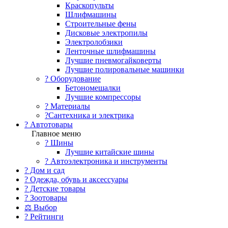
Краскопульты
Шлифмашины
Строительные фены
Дисковые электропилы
Электролобзики
Ленточные шлифмашины
Лучшие пневмогайковерты
Лучшие полировальные машинки
?️ Оборудование
Бетономешалки
Лучшие компрессоры
? Материалы
?Сантехника и электрика
? Автотовары
Главное меню
? Шины
Лучшие китайские шины
? Автоэлектроника и инструменты
? Дом и сад
? Одежда, обувь и аксессуары
? Детские товары
? Зоотовары
⚖ Выбор
? Рейтинги