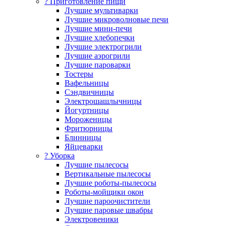
? Приготовление пищи
Лучшие мультиварки
Лучшие микроволновые печи
Лучшие мини-печи
Лучшие хлебопечки
Лучшие электрогрили
Лучшие аэрогрили
Лучшие пароварки
Тостеры
Вафельницы
Сэндвичницы
Электрошашлычницы
Йогуртницы
Мороженицы
Фритюрницы
Блинницы
Яйцеварки
? Уборка
Лучшие пылесосы
Вертикальные пылесосы
Лучшие роботы-пылесосы
Роботы-мойщики окон
Лучшие пароочистители
Лучшие паровые швабры
Электровеники