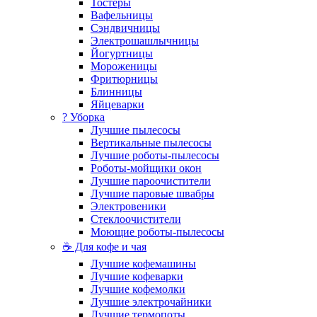
Тостеры
Вафельницы
Сэндвичницы
Электрошашлычницы
Йогуртницы
Мороженицы
Фритюрницы
Блинницы
Яйцеварки
? Уборка
Лучшие пылесосы
Вертикальные пылесосы
Лучшие роботы-пылесосы
Роботы-мойщики окон
Лучшие пароочистители
Лучшие паровые швабры
Электровеники
Стеклоочистители
Моющие роботы-пылесосы
☕ Для кофе и чая
Лучшие кофемашины
Лучшие кофеварки
Лучшие кофемолки
Лучшие электрочайники
Лучшие термопоты