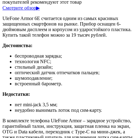
покупателей рекомендуют этот товар
Смотрите обзор
▶
UleFone Armor 6E считается одним из самых красивых
защищенных смартфонов на рынке. Прибор оснащен 6-
дюймовым дисплеем и корпусом из ударостойкого пластика.
Купить такой телефон можно за 19 тысяч рублей.
Достоинства:
беспроводная зарядка;
технология NFC;
стильный дизайн;
оптический датчик отпечатков пальцев;
шумоподавление;
встроенный барометр.
Недостатки:
нет mini-jack 3,5 мм;
неудобно вынимать лоток под сим-карту.
В комплекте телефона UleFone Armor – зарядное устройство,
гарантийный талон, инструкция, защитная пленка на экран,
OTG и Data кабели, переходник с Type-C на мини-джек, а
также пластиковый шпатель для извлечения лотка сим-карты.