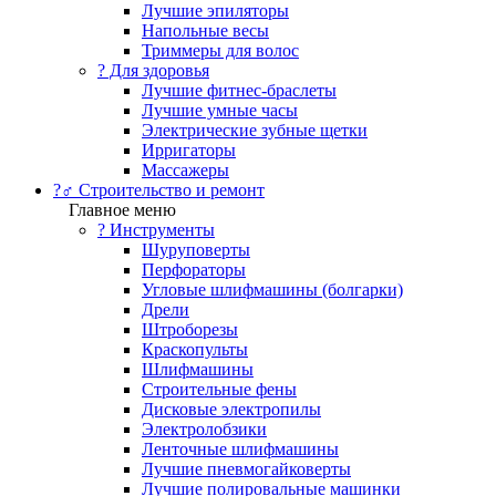
Лучшие эпиляторы
Напольные весы
Триммеры для волос
? Для здоровья
Лучшие фитнес-браслеты
Лучшие умные часы
Электрические зубные щетки
Ирригаторы
Массажеры
?‍♂️ Строительство и ремонт
Главное меню
?️ Инструменты
Шуруповерты
Перфораторы
Угловые шлифмашины (болгарки)
Дрели
Штроборезы
Краскопульты
Шлифмашины
Строительные фены
Дисковые электропилы
Электролобзики
Ленточные шлифмашины
Лучшие пневмогайковерты
Лучшие полировальные машинки