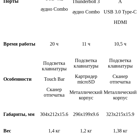
Порты
Thunderbolt 3
A
аудио Combo
аудио Combo
USB 3.0 Type-С
HDMI
Время работы
20 ч
11 ч
10,5 ч
Подсветка
Подсветка
Подсветка
клавиатуры
клавиатуры
клавиатуры
Картридер
Сканер
Особенности
Touch Bar
microSD
отпечатка
Сканер
Металлический
Металлический
отпечатка
корпус
корпус
Габариты, мм
304x212x15.6
296x199x9.6
323x215x15.9
Вес
1,4 кг
1,2 кг
1,38 кг