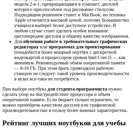
модель 2-в-1, превращающаяся в планшет, дисплей
которого приспособлен под рисование стилусом.
Подходящим решением станет и MacBook, но техника
Apple отличается высокой ценой, поэтому большинство
учащихся выберет более доступное устройство. В
любом случае стоит уделить особое внимание
цветопередаче дисплея и общему качеству изображения.
Для
обучения работе в требовательных графических
редакторах
или
программах для проектирования
понадобится более мощный ноутбук с дискретной
видеокартой и процессором уровня Intel Core i5 — как
минимум. Рекомендуемый объем оперативной памяти
— 8-16 ГБ. При этом брать громоздкую рабочую
станцию не следует: такой уровень производительности
в вузах все-таки не потребуется.
При выборе ноутбука
для студента-программиста
нужно
сделать упор на быстродействие процессора и объем
оперативной памяти. Если бюджет сильно ограничен, то
можно пренебречь качеством дисплея или графической
производительностью в пользу более важных характеристик.
Рейтинг лучших ноутбуков для учебы