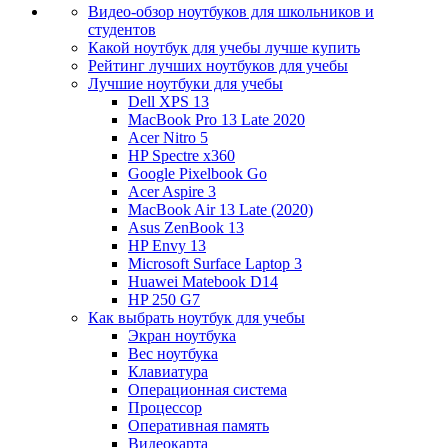
Видео-обзор ноутбуков для школьников и
студентов
Какой ноутбук для учебы лучше купить
Рейтинг лучших ноутбуков для учебы
Лучшие ноутбуки для учебы
Dell XPS 13
MacBook Pro 13 Late 2020
Acer Nitro 5
HP Spectre x360
Google Pixelbook Go
Acer Aspire 3
MacBook Air 13 Late (2020)
Asus ZenBook 13
HP Envy 13
Microsoft Surface Laptop 3
Huawei Matebook D14
HP 250 G7
Как выбрать ноутбук для учебы
Экран ноутбука
Вес ноутбука
Клавиатура
Операционная система
Процессор
Оперативная память
Видеокарта