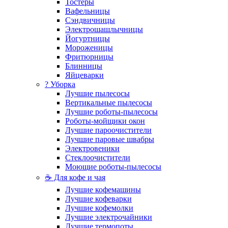
Тостеры
Вафельницы
Сэндвичницы
Электрошашлычницы
Йогуртницы
Мороженицы
Фритюрницы
Блинницы
Яйцеварки
? Уборка
Лучшие пылесосы
Вертикальные пылесосы
Лучшие роботы-пылесосы
Роботы-мойщики окон
Лучшие пароочистители
Лучшие паровые швабры
Электровеники
Стеклоочистители
Моющие роботы-пылесосы
☕ Для кофе и чая
Лучшие кофемашины
Лучшие кофеварки
Лучшие кофемолки
Лучшие электрочайники
Лучшие термопоты