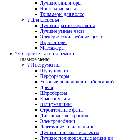
Лучшие эпиляторы
Напольные весы
Триммеры для волос
? Для здоровья
Лучшие фитнес-браслеты
Лучшие умные часы
Электрические зубные щетки
Ирригаторы
Массажеры
?‍♂️ Строительство и ремонт
Главное меню
?️ Инструменты
Шуруповерты
Перфораторы
Угловые шлифмашины (болгарки)
Дрели
Штроборезы
Краскопульты
Шлифмашины
Строительные фены
Дисковые электропилы
Электролобзики
Ленточные шлифмашины
Лучшие пневмогайковерты
Лучшие полировальные машинки