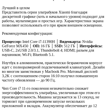
Лучший в целом
Представитель серии ультрабуков Xiaomi благодаря
дискретной графике (хоть и начального уровня) подходит для
работы, мультимедии и простых игр. Характеристики экрана
позволяют использовать его при ярком внешнем освещении.
Рекомендуемая конфигурация:
Процессор:
Intel Core i7-11390H │
Видеокарта:
Nvidia
GeForce MX450 │
ОП:
16 ГБ │
SSD:
512 ГБ │
Интерфейсы
:
USB-C, 2xUSB 2.0/3.1, Thunderbolt 4; HDMI; разъем для
наушников; Wi-Fi; Bluetooth 5.1.
Ноутбук в алюминиевом, практически безрамочном корпусе
идет с полноразмерной подсвечиваемой клавиатурой. Дизайн
во многом заимствован у Macbook Pro. Матовый дисплей
3,2K с соотношением сторон 16:10 получил повышенную
частоту обновления — до 90 Гц.
Чип Core i7 11-го поколения незначительно снижает
энергоэффективность ультрабука, увеличивая при этом его
производительность. Машина загружается за 13 секунд, не
тормозит при одновременном запуске нескольких
приложений и вкладок. Аккумулятор обеспечивает до 12