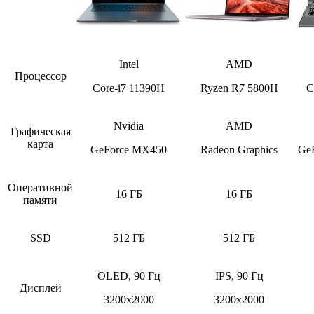
Intel
AMD
Процессор
Core-i7 11390H
Ryzen R7 5800H
C
Nvidia
AMD
Графическая
карта
GeForce MX450
Radeon Graphics
Ge
Оперативной
16 ГБ
16 ГБ
памяти
SSD
512 ГБ
512 ГБ
OLED, 90 Гц
IPS, 90 Гц
Дисплей
3200х2000
3200х2000