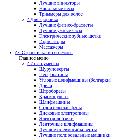
Лучшие эпиляторы
Напольные весы
Триммеры для волос
? Для здоровья
Лучшие фитнес-браслеты
Лучшие умные часы
Электрические зубные щетки
Ирригаторы
Массажеры
?‍♂️ Строительство и ремонт
Главное меню
?️ Инструменты
Шуруповерты
Перфораторы
Угловые шлифмашины (болгарки)
Дрели
Штроборезы
Краскопульты
Шлифмашины
Строительные фены
Дисковые электропилы
Электролобзики
Ленточные шлифмашины
Лучшие пневмогайковерты
Лучшие полировальные машинки