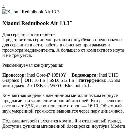
4
Xiaomi Redmibook Air 13.3″
Для серфинга в интернете
Представитель серии ультратонких ноутбуков предназначен
для серфинга в сети, работы в офисных программах и
просмотра медиаконтента. А большего от компактного ноута
и не требуется.
Рекомендуемая конфигурация:
Процессор:
Intel Core-i7 10510Y │
Видеокарта:
Intel UHD
Graphics │
ОП:
16 ГБ │
SSD:
512 ГБ │
Интерфейсы
: 3.5 мм
мини-джек; 2 х USB-C; WiFi 6; Bluetooth 5.1.
Компактная модель в лаконичном металлическом корпусе
предлагает на удивление хороший дисплей. Его разрешение
составляет 2,5K, а соотношение сторон — 16:10. Объемный
звук умеренной громкости выводится через пару динамиков.
Под клавиатурой находится крупный и отзывчивый тачпад.
Доступна функция мгновенной блокировки ноутбука Modern