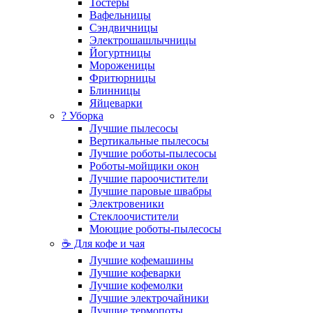
Тостеры
Вафельницы
Сэндвичницы
Электрошашлычницы
Йогуртницы
Мороженицы
Фритюрницы
Блинницы
Яйцеварки
? Уборка
Лучшие пылесосы
Вертикальные пылесосы
Лучшие роботы-пылесосы
Роботы-мойщики окон
Лучшие пароочистители
Лучшие паровые швабры
Электровеники
Стеклоочистители
Моющие роботы-пылесосы
☕ Для кофе и чая
Лучшие кофемашины
Лучшие кофеварки
Лучшие кофемолки
Лучшие электрочайники
Лучшие термопоты