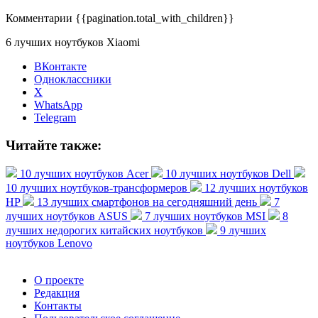
Комментарии
{{pagination.total_with_children}}
6 лучших ноутбуков Xiaomi
ВКонтакте
Одноклассники
X
WhatsApp
Telegram
Читайте также:
10 лучших ноутбуков Acer
10 лучших ноутбуков Dell
10 лучших ноутбуков-трансформеров
12 лучших ноутбуков
HP
13 лучших смартфонов на сегодняшний день
7
лучших ноутбуков ASUS
7 лучших ноутбуков MSI
8
лучших недорогих китайских ноутбуков
9 лучших
ноутбуков Lenovo
О проекте
Редакция
Контакты