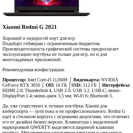
Xiaomi Redmi G 2021
Хороший и недорогой ноут для игр
Подойдет геймерам с ограниченным бюджетом.
Производительность графической системы предполагает
эксплуатацию ноутбука не только для игр, но и для
многозадачных приложений.
Рекомендуемая конфигурация:
Процессор:
Intel Core-i5 11260H │
Видеокарта:
NVIDIA
GeForce RTX 3050 │
ОП:
16 ГБ │
SSD:
512 ГБ │
Интерфейсы
:
HDMI 2.0; Thunderbolt 4, USB 2.0, USB 3.2, USB-C; мини-
DisplayPort 1.4; мини-джек 3,5 мм; Wi-Fi 6; Bluetooth 5.
Да, уже существуют и лучшие ноутбуки Xiaomi для
киберспорта — хотя пока и не профессионального. Redmi G
идет в стильном корпусе с игровыми акцентами, что отличает
его от дизайна бизнес-версии. Клавиатура с выделенной
маркировкой QWERTY выделяется шириной клавиши
пробела. Механическое управление тачпадом и сенсорные