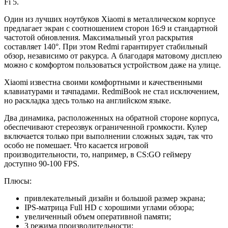
Fi 5.
Один из лучших ноутбуков Xiaomi в металлическом корпусе
предлагает экран с соотношением сторон 16:9 и стандартной
частотой обновления. Максимальный угол раскрытия
составляет 140°. При этом Redmi гарантирует стабильный
обзор, независимо от ракурса. А благодаря матовому дисплею
можно с комфортом пользоваться устройством даже на улице.
Xiaomi известна своими комфортными и качественными
клавиатурами и тачпадами. RedmiBook не стал исключением,
но раскладка здесь только на английском языке.
Два динамика, расположенных на обратной стороне корпуса,
обеспечивают стереозвук ограниченной громкости. Кулер
включается только при выполнении сложных задач, так что
особо не помешает. Что касается игровой
производительности, то, например, в CS:GO геймеру
доступно 90-100 FPS.
Плюсы:
привлекательный дизайн и большой размер экрана;
IPS-матрица Full HD с хорошими углами обзора;
увеличенный объем оперативной памяти;
3 режима производительности;