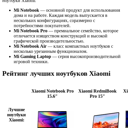
ноутбуки Xiaomi:
Mi Notebook
— основной продукт для использования
дома и на работе. Каждая модель выпускается в
нескольких конфигурациях, соразмерно с
потребностями покупателей.
Mi Notebook Pro
— премиальное семейство, которое
отличается изяществом конструкций и высокой
графической производительностью.
Mi Notebook Air
— класс компактных ноутбуков с
несколько урезанным функционалом.
Mi Gaming Laptop
— серия высокопроизводительной
игровой техники.
Рейтинг лучших ноутбуков Xiaomi
Xiaomi Notebook Pro
Xiaomi RedmiBook
Xi
15.6″
Pro 15″
Лучшие
ноутбуки
Xiaomi: