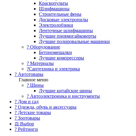
Краскопульты
Шлифмашины
Строительные фены
Дисковые электропилы
Электролобзики
Ленточные шлифмашины
Лучшие пневмогайковерты
Лучшие полировальные машинки
?️ Оборудование
Бетономешалки
Лучшие компрессоры
? Материалы
?Сантехника и электрика
? Автотовары
Главное меню
? Шины
Лучшие китайские шины
? Автоэлектроника и инструменты
? Дом и сад
? Одежда, обувь и аксессуары
? Детские товары
? Зоотовары
⚖ Выбор
? Рейтинги