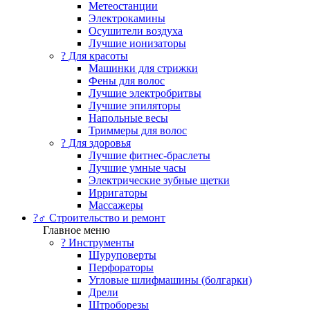
Метеостанции
Электрокамины
Осушители воздуха
Лучшие ионизаторы
? Для красоты
Машинки для стрижки
Фены для волос
Лучшие электробритвы
Лучшие эпиляторы
Напольные весы
Триммеры для волос
? Для здоровья
Лучшие фитнес-браслеты
Лучшие умные часы
Электрические зубные щетки
Ирригаторы
Массажеры
?‍♂️ Строительство и ремонт
Главное меню
?️ Инструменты
Шуруповерты
Перфораторы
Угловые шлифмашины (болгарки)
Дрели
Штроборезы