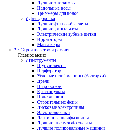
Лучшие эпиляторы
Напольные весы
Триммеры для волос
? Для здоровья
Лучшие фитнес-браслеты
Лучшие умные часы
Электрические зубные щетки
Ирригаторы
Массажеры
?‍♂️ Строительство и ремонт
Главное меню
?️ Инструменты
Шуруповерты
Перфораторы
Угловые шлифмашины (болгарки)
Дрели
Штроборезы
Краскопульты
Шлифмашины
Строительные фены
Дисковые электропилы
Электролобзики
Ленточные шлифмашины
Лучшие пневмогайковерты
Лучшие полировальные машинки