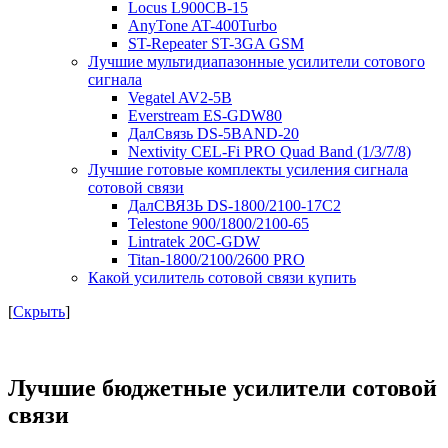
Locus L900CB-15
AnyTone AT-400Turbo
ST-Repeater ST-3GA GSM
Лучшие мультидиапазонные усилители сотового
сигнала
Vegatel AV2-5B
Everstream ES-GDW80
ДалСвязь DS-5BAND-20
Nextivity CEL-Fi PRO Quad Band (1/3/7/8)
Лучшие готовые комплекты усиления сигнала
сотовой связи
ДалСВЯЗЬ DS-1800/2100-17C2
Telestone 900/1800/2100-65
Lintratek 20C-GDW
Titan-1800/2100/2600 PRO
Какой усилитель сотовой связи купить
[
Скрыть
]
Лучшие бюджетные усилители сотовой
связи