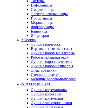
Тостеры
Вафельницы
Сэндвичницы
Электрошашлычницы
Йогуртницы
Мороженицы
Фритюрницы
Блинницы
Яйцеварки
? Уборка
Лучшие пылесосы
Вертикальные пылесосы
Лучшие роботы-пылесосы
Роботы-мойщики окон
Лучшие пароочистители
Лучшие паровые швабры
Электровеники
Стеклоочистители
Моющие роботы-пылесосы
☕ Для кофе и чая
Лучшие кофемашины
Лучшие кофеварки
Лучшие кофемолки
Лучшие электрочайники
Лучшие термопоты